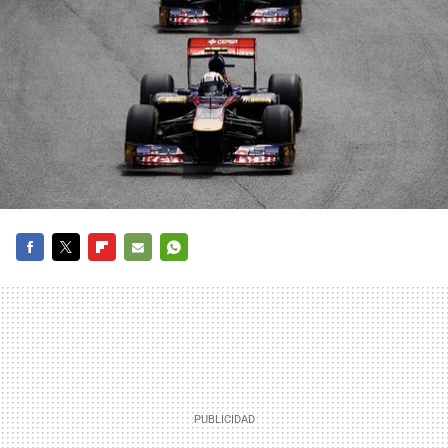
FACEBOOK
TWITTER
FLIPBOARD
E-
WHATSAPP
MAIL