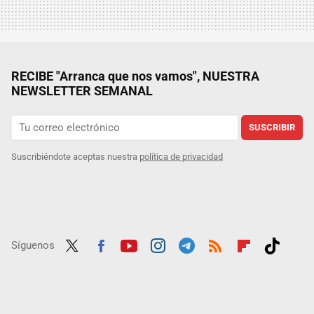
RECIBE "Arranca que nos vamos", NUESTRA
NEWSLETTER SEMANAL
SUSCRIBIR
Suscribiéndote aceptas nuestra
política de privacidad
Síguenos
Twit
Fac
Yout
Inst
Tele
RSS
Flip
Tikt
ter
ebo
ube
agra
gra
boar
ok
ok
m
m
d