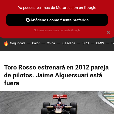
Ya puedes ver más de Motorpasion en Google
PRUEBAS
COCHES ELÉCTRICOS
OBSERVATORIO
F1
Añádenos como fuente preferida
Solo necesitas una cuenta de Google
×
HOY SE HABLA DE
Seguridad
Calor
China
Gasolina
GPS
BMW
F
Toro Rosso estrenará en 2012 pareja
de pilotos. Jaime Alguersuari está
fuera