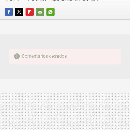
FACEBOOK
TWITTER
FLIPBOARD
E-
WHATSAPP
MAIL
Comentarios cerrados