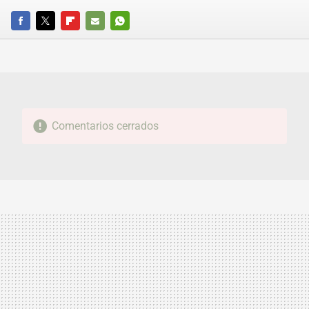
FACEBOOK
TWITTER
FLIPBOARD
E-
WHATSAPP
MAIL
Comentarios cerrados