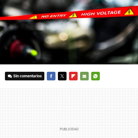
Sin comentarios
FACEBOOK
TWITTER
FLIPBOARD
E-
WHATSAPP
MAIL