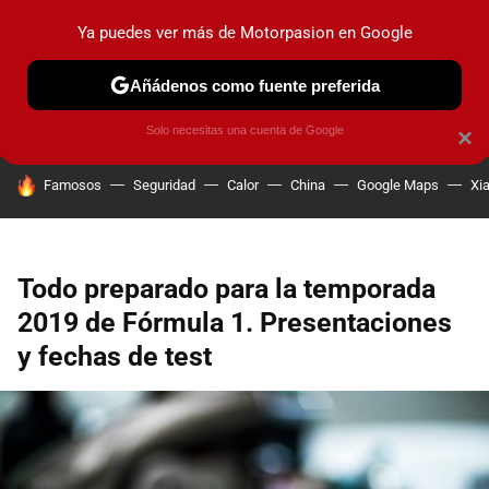
Ya puedes ver más de Motorpasion en Google
PRUEBAS
COCHES ELÉCTRICOS
OBSERVATORIO
F1
Añádenos como fuente preferida
Solo necesitas una cuenta de Google
×
HOY SE HABLA DE
Famosos
Seguridad
Calor
China
Google Maps
Xi
Todo preparado para la temporada
2019 de Fórmula 1. Presentaciones
y fechas de test