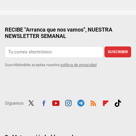
RECIBE "Arranca que nos vamos", NUESTRA
NEWSLETTER SEMANAL
SUSCRIBIR
Suscribiéndote aceptas nuestra
política de privacidad
Síguenos
Twit
Fac
Yout
Inst
Tele
RSS
Flip
Tikt
ter
ebo
ube
agra
gra
boar
ok
ok
m
m
d