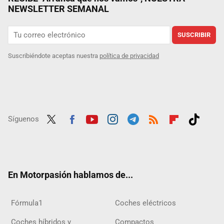
NEWSLETTER SEMANAL
SUSCRIBIR
Suscribiéndote aceptas nuestra
política de privacidad
Síguenos
Twit
Fac
Yout
Inst
Tele
RSS
Flip
Tikt
ter
ebo
ube
agra
gra
boar
ok
ok
m
m
d
En Motorpasión hablamos de...
Fórmula1
Coches eléctricos
Coches híbridos y
Compactos