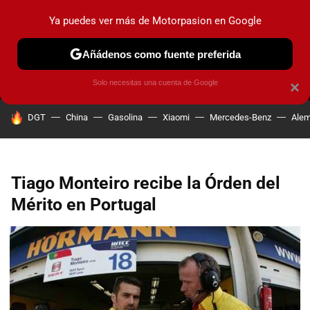
Ya puedes ver más de Motorpasion en Google
MENÚ
NUEVO
Añádenos como fuente preferida
PRUEBAS
COCHES ELÉCTRICOS
OBSERVATORIO
F1
Solo necesitas una cuenta de Google
×
HOY SE HABLA DE
DGT
China
Gasolina
Xiaomi
Mercedes-Benz
Alem
Tiago Monteiro recibe la Órden del
Mérito en Portugal