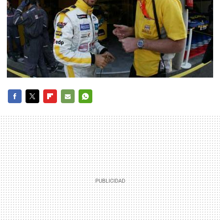
FACEBOOK
TWITTER
FLIPBOARD
E-
WHATSAPP
MAIL