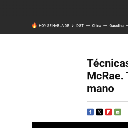
HOY SE HABLA DE
DGT
China
Gasolina
Técnicas
McRae. 
mano
FACEBOOK
TWITTER
FLIPBOARD
E-
MAIL