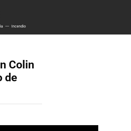
ña
Incendio
n Colin
o de