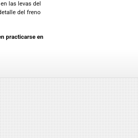
en las levas del
etalle del freno
n practicarse en