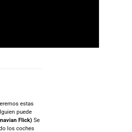
veremos estas
alguien puede
avian Flick)
Se
ando los coches