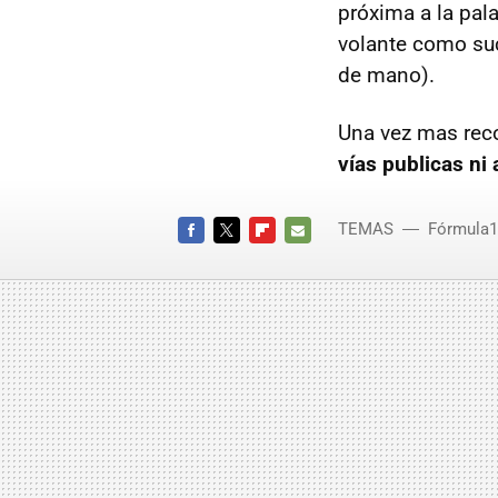
próxima a la pal
volante como suc
de mano).
Una vez mas rec
vías publicas ni 
TEMAS
Fórmula1
FACEBOOK
TWITTER
FLIPBOARD
E-
MAIL