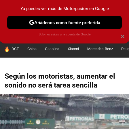
Ya puedes ver más de Motorpasion en Google
PRUEBAS
COCHES ELÉCTRICOS
OBSERVATORIO
F1
Añádenos como fuente preferida
Solo necesitas una cuenta de Google
×
HOY SE HABLA DE
DGT
China
Gasolina
Xiaomi
Mercedes-Benz
Peug
Según los motoristas, aumentar el
sonido no será tarea sencilla