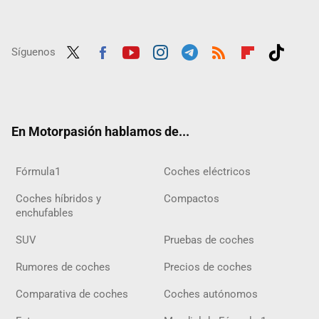
Síguenos
Twit
Fac
Yout
Inst
Tele
RSS
Flip
Tikt
ter
ebo
ube
agra
gra
boar
ok
ok
m
m
d
En Motorpasión hablamos de...
Fórmula1
Coches eléctricos
Coches híbridos y
Compactos
enchufables
SUV
Pruebas de coches
Rumores de coches
Precios de coches
Comparativa de coches
Coches autónomos