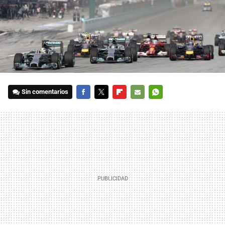
Sin comentarios
FACEBOOK
TWITTER
FLIPBOARD
E-
WHATSAPP
MAIL