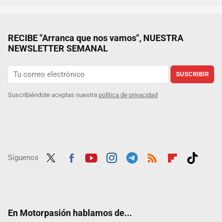
RECIBE "Arranca que nos vamos", NUESTRA
NEWSLETTER SEMANAL
SUSCRIBIR
Suscribiéndote aceptas nuestra
política de privacidad
Síguenos
Twit
Fac
Yout
Inst
Tele
RSS
Flip
Tikt
ter
ebo
ube
agra
gra
boar
ok
ok
m
m
d
En Motorpasión hablamos de...