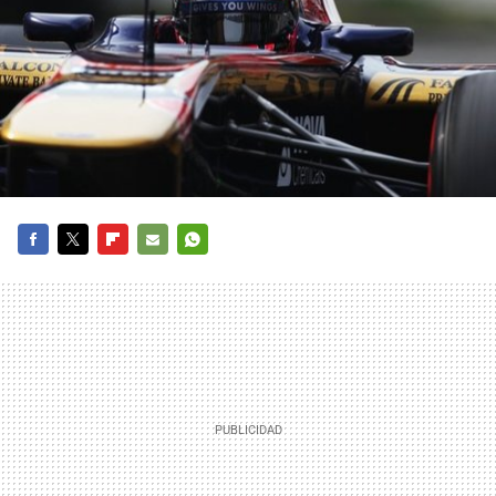
FACEBOOK
TWITTER
FLIPBOARD
E-
WHATSAPP
MAIL