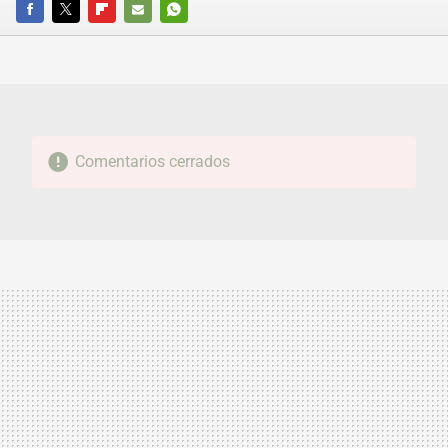
FACEBOOK
TWITTER
FLIPBOARD
E-
WHATSAPP
MAIL
Comentarios cerrados