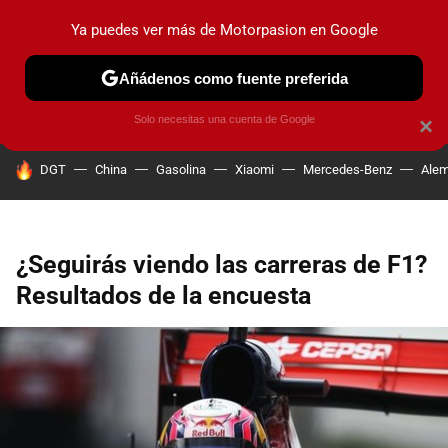
Ya puedes ver más de Motorpasion en Google
PRUEBAS
COCHES ELÉCTRICOS
OBSERVATORIO
F1
Añádenos como fuente preferida
Solo necesitas una cuenta de Google
×
HOY SE HABLA DE
DGT
China
Gasolina
Xiaomi
Mercedes-Benz
Alem
¿Seguirás viendo las carreras de F1?
Resultados de la encuesta