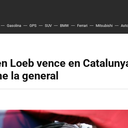
Gasolina
GPS
SUV
BMW
Ferrari
Mitsubishi
Asto
en Loeb vence en Cataluny
e la general