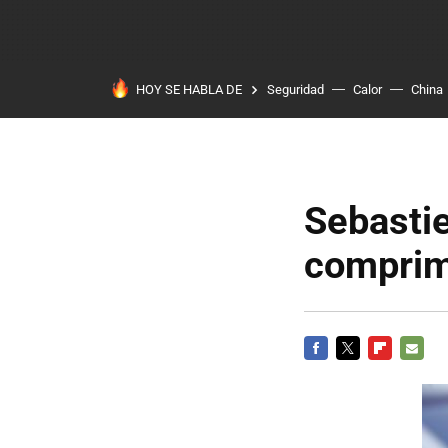
HOY SE HABLA DE
Seguridad
Calor
China
Sebasti
comprim
FACEBOOK
TWITTER
FLIPBOARD
E-
MAIL