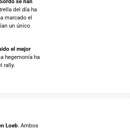
Sordo se han
rella del día ha
ha marcado el
ían un único
ido el mejor
esa hegemonía ha
 rally.
en Loeb
. Ambos