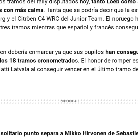
mos tramos del rally disputados hoy,
tanto Loeb como 
s con más calma
. Tanta que se podría decir que la est
erg y el Citröen C4 WRC del Junior Team. El noruego 
tres tramos mientras que español y francés consegu
röen debería enmarcar ya que sus pupilos
han consegu
 los 18 tramos cronometrado
s. El honor de romper 
atti Latvala al conseguir vencer en el último tramo del
 solitario punto separa a Mikko Hirvonen de Sebasti