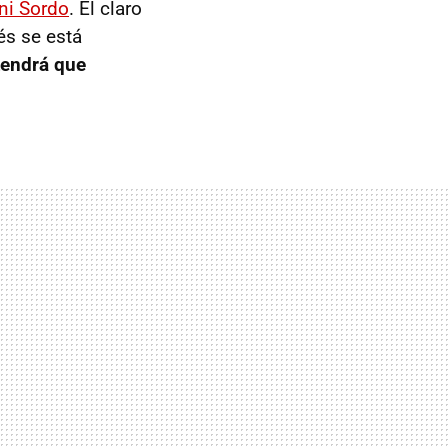
ni Sordo
. El claro
és se está
tendrá que