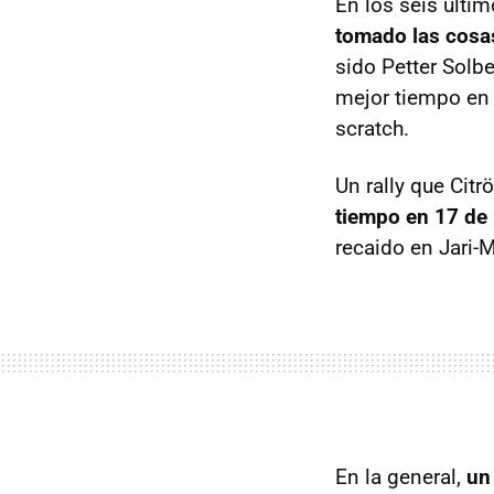
En los séis últi
tomado las cosa
sido Petter Solb
mejor tiempo en 
scratch.
Un rally que Cit
tiempo en 17 de
recaido en Jari-M
En la general,
un