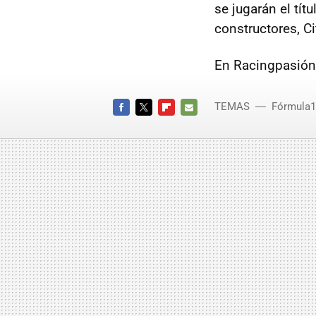
se jugarán el tít
constructores, Ci
En Racingpasión
TEMAS
Fórmula1
FACEBOOK
TWITTER
FLIPBOARD
E-
MAIL