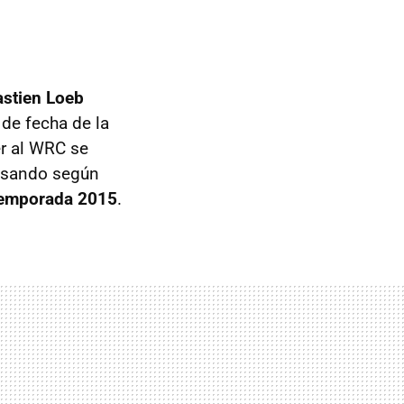
stien Loeb
 de fecha de la
er al WRC se
ensando según
a temporada 2015
.