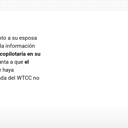
nto a su esposa
 la información
 copilotaría en su
unta a que
el
e haya
rada del WTCC no