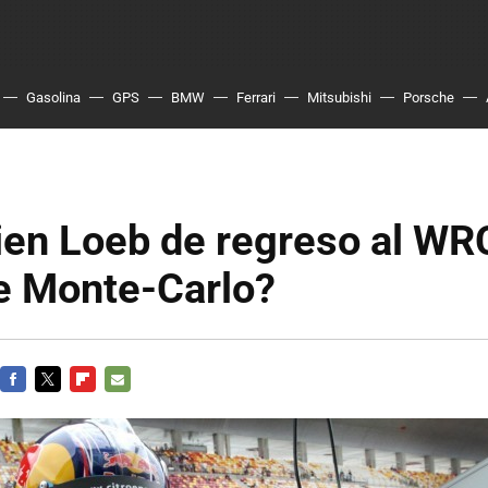
Gasolina
GPS
BMW
Ferrari
Mitsubishi
Porsche
en Loeb de regreso al WRC
de Monte-Carlo?
FACEBOOK
TWITTER
FLIPBOARD
E-
MAIL