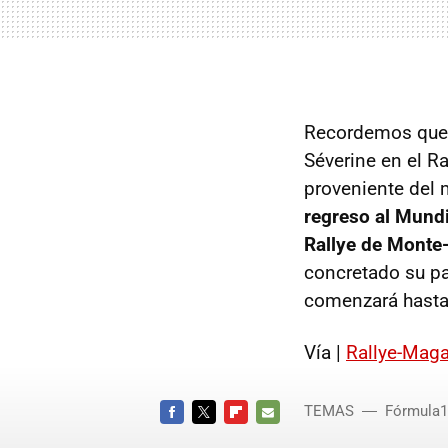
Recordemos que a
Séverine en el R
proveniente del
regreso al Mundi
Rallye de Monte-C
concretado su pa
comenzará hasta
Vía |
Rallye-Maga
TEMAS
Fórmula1
FACEBOOK
TWITTER
FLIPBOARD
E-