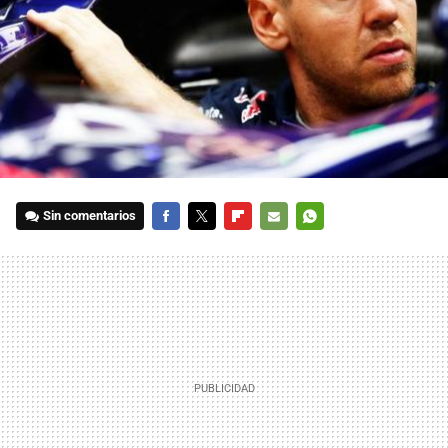
Sin comentarios
FACEBOOK
TWITTER
FLIPBOARD
E-
WHATSAPP
MAIL