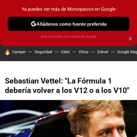
Ya puedes ver más de Motorpasion en Google
PRUEBAS
COCHES ELÉCTRICOS
OBSERVATORIO
F1
Añádenos como fuente preferida
Solo necesitas una cuenta de Google
×
HOY SE HABLA DE
Camper
Seguridad
Calor
China
Diésel
Google Ma
Sebastian Vettel: "La Fórmula 1
debería volver a los V12 o a los V10"