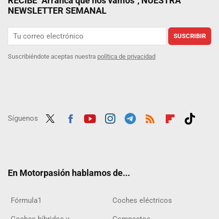
RECIBE "Arranca que nos vamos", NUESTRA
NEWSLETTER SEMANAL
SUSCRIBIR
Suscribiéndote aceptas nuestra
política de privacidad
Síguenos
Twit
Fac
Yout
Inst
Tele
RSS
Flip
Tikt
ter
ebo
ube
agra
gra
boar
ok
ok
m
m
d
En Motorpasión hablamos de...
Fórmula1
Coches eléctricos