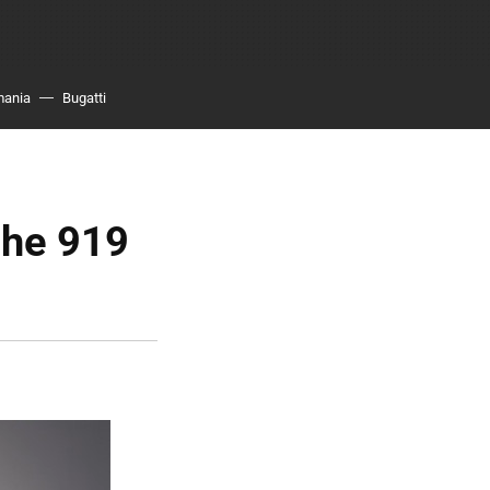
mania
Bugatti
che 919