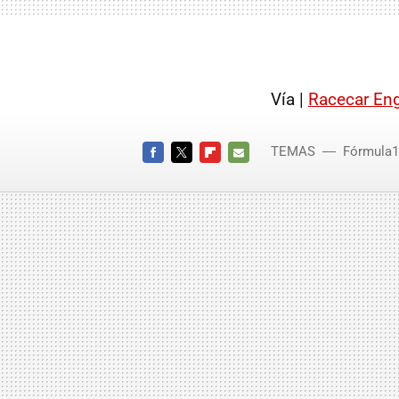
Vía |
Racecar Eng
TEMAS
Fórmula1
FACEBOOK
TWITTER
FLIPBOARD
E-
MAIL