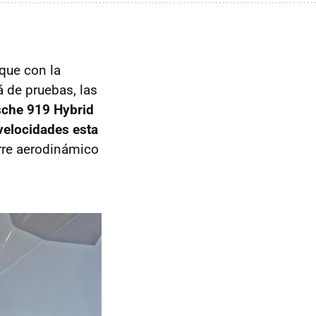
 que con la
á de pruebas, las
rsche 919 Hybrid
 velocidades esta
arre aerodinámico