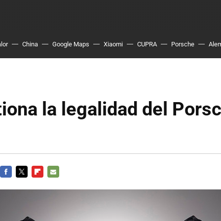
lor
China
Google Maps
Xiaomi
CUPRA
Porsche
Ale
iona la legalidad del Pors
FACEBOOK
TWITTER
FLIPBOARD
E-
MAIL