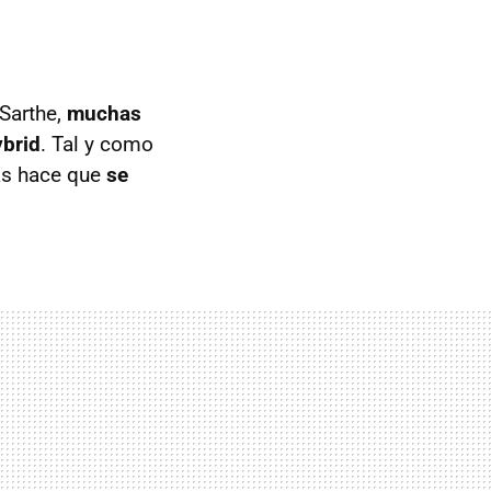
 Sarthe,
muchas
ybrid
. Tal y como
zas hace que
se