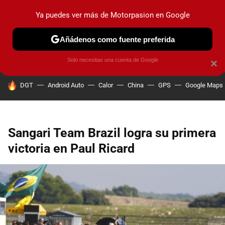
Ya puedes ver más de Motorpasion en Google
PRUEBAS
COCHES ELÉCTRICOS
OBSERVATORIO
F1
Añádenos como fuente preferida
Solo necesitas una cuenta de Google
×
HOY SE HABLA DE
DGT
Android Auto
Calor
China
GPS
Google Maps
Sangari Team Brazil logra su primera
victoria en Paul Ricard