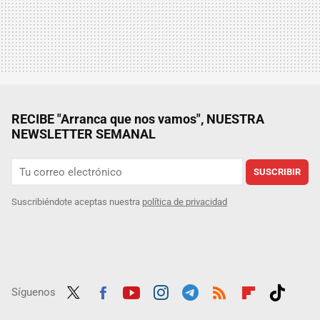
RECIBE "Arranca que nos vamos", NUESTRA
NEWSLETTER SEMANAL
SUSCRIBIR
Suscribiéndote aceptas nuestra
política de privacidad
Síguenos
Twit
Fac
Yout
Inst
Tele
RSS
Flip
Tikt