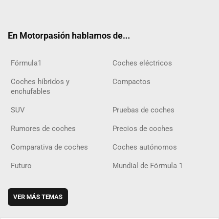
ter
ebo
ube
agra
gra
boar
ok
ok
m
m
d
En Motorpasión hablamos de...
Fórmula1
Coches eléctricos
Coches híbridos y
Compactos
enchufables
SUV
Pruebas de coches
Rumores de coches
Precios de coches
Comparativa de coches
Coches autónomos
Futuro
Mundial de Fórmula 1
VER MÁS TEMAS