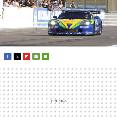
FACEBOOK
TWITTER
FLIPBOARD
E-
WHATSAPP
MAIL