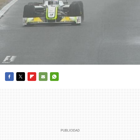
FACEBOOK
TWITTER
FLIPBOARD
E-
WHATSAPP
MAIL