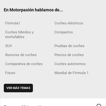
ok
m
m
d
En Motorpasión hablamos de...
Fórmula1
Coches eléctricos
Coches híbridos y
Compactos
enchufables
SUV
Pruebas de coches
Rumores de coches
Precios de coches
Comparativa de coches
Coches autónomos
Futuro
Mundial de Fórmula 1
VER MÁS TEMAS