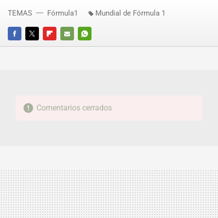
TEMAS
Fórmula1
Mundial de Fórmula 1
FACEBOOK
TWITTER
FLIPBOARD
E-
WHATSAPP
MAIL
Comentarios cerrados