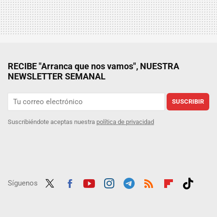
RECIBE "Arranca que nos vamos", NUESTRA
NEWSLETTER SEMANAL
SUSCRIBIR
Suscribiéndote aceptas nuestra
política de privacidad
Síguenos
Twit
Fac
Yout
Inst
Tele
RSS
Flip
Tikt
ter
ebo
ube
agra
gra
boar
ok