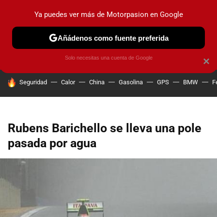
Ya puedes ver más de Motorpasion en Google
PRUEBAS
COCHES ELÉCTRICOS
OBSERVATORIO
F1
Añádenos como fuente preferida
Solo necesitas una cuenta de Google
×
HOY SE HABLA DE
Seguridad
Calor
China
Gasolina
GPS
BMW
F
Rubens Barichello se lleva una pole
pasada por agua