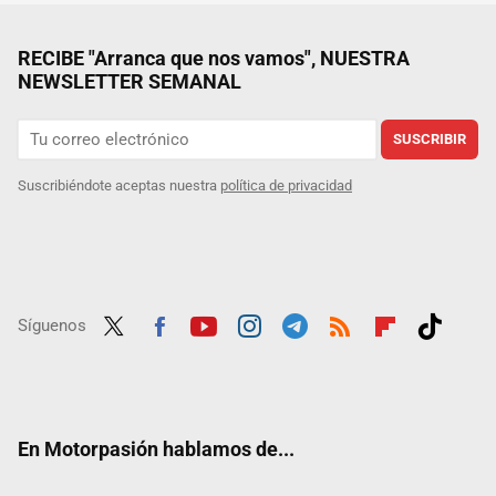
RECIBE "Arranca que nos vamos", NUESTRA
NEWSLETTER SEMANAL
SUSCRIBIR
Suscribiéndote aceptas nuestra
política de privacidad
Síguenos
Twit
Fac
Yout
Inst
Tele
RSS
Flip
Tikt
ter
ebo
ube
agra
gra
boar
ok
ok
m
m
d
En Motorpasión hablamos de...