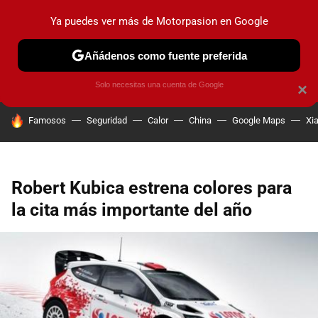
Ya puedes ver más de Motorpasion en Google
PRUEBAS
COCHES ELÉCTRICOS
OBSERVATORIO
F1
Añádenos como fuente preferida
Solo necesitas una cuenta de Google
×
HOY SE HABLA DE
Famosos
Seguridad
Calor
China
Google Maps
Xi
Robert Kubica estrena colores para
la cita más importante del año