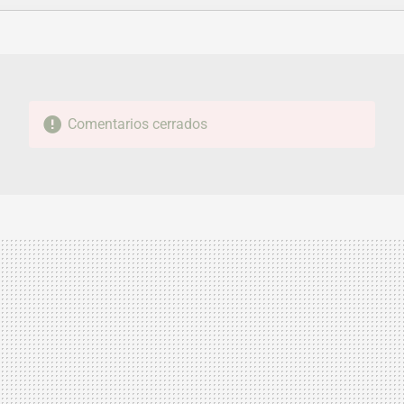
FACEBOOK
TWITTER
FLIPBOARD
E-
WHATSAPP
MAIL
Comentarios cerrados