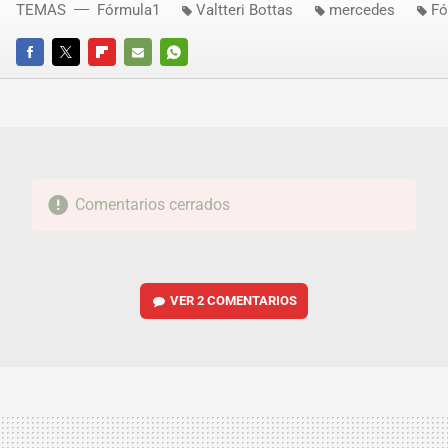
TEMAS
Fórmula1
Valtteri Bottas
mercedes
Fó
FACEBOOK
TWITTER
FLIPBOARD
E-
WHATSAPP
MAIL
Comentarios cerrados
VER
2 COMENTARIOS