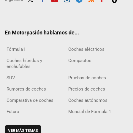
Twit
Fac
Yout
Inst
Tele
RSS
Flip
Tikt
ter
ebo
ube
agra
gra
boar
ok
ok
m
m
d
En Motorpasión hablamos de...
Fórmula1
Coches eléctricos
Coches híbridos y
Compactos
enchufables
SUV
Pruebas de coches
Rumores de coches
Precios de coches
Comparativa de coches
Coches autónomos
Futuro
Mundial de Fórmula 1
VER MÁS TEMAS