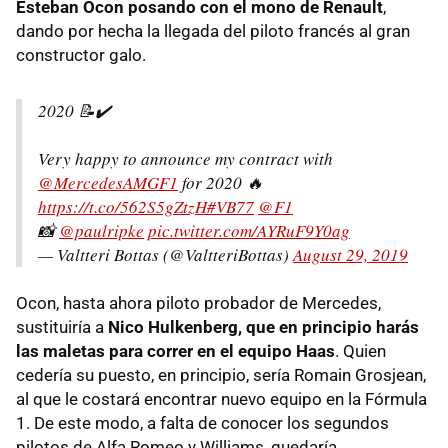
Esteban Ocon posando con el mono de Renault
,
dando por hecha la llegada del piloto francés al gran
constructor galo.
2020 📝✔️
Very happy to announce my contract with
@MercedesAMGF1
for 2020 🔥
https://t.co/562S5gZtzH
#VB77
@F1
📸
@paulripke
pic.twitter.com/AYRuF9Y0ag
— Valtteri Bottas (@ValtteriBottas)
August 29, 2019
Ocon, hasta ahora piloto probador de Mercedes,
sustituiría a
Nico Hulkenberg, que en principio harás
las maletas para correr en el equipo Haas
. Quien
cedería su puesto, en principio, sería Romain Grosjean,
al que le costará encontrar nuevo equipo en la Fórmula
1. De este modo, a falta de conocer los segundos
pilotos de Alfa Romeo y Williams, quedaría