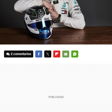
2 comentarios
FACEBOOK
TWITTER
FLIPBOARD
E-
WHATSAPP
MAIL