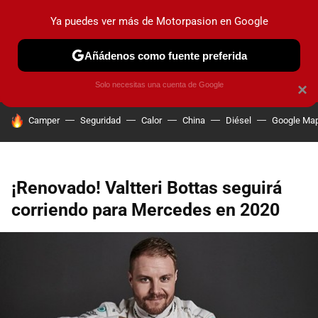
Ya puedes ver más de Motorpasion en Google
PRUEBAS
COCHES ELÉCTRICOS
OBSERVATORIO
F1
Añádenos como fuente preferida
Solo necesitas una cuenta de Google
×
HOY SE HABLA DE
Camper
Seguridad
Calor
China
Diésel
Google Ma
¡Renovado! Valtteri Bottas seguirá
corriendo para Mercedes en 2020