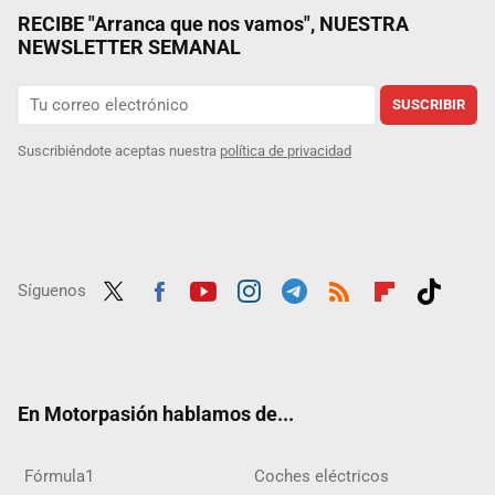
RECIBE "Arranca que nos vamos", NUESTRA
NEWSLETTER SEMANAL
SUSCRIBIR
Suscribiéndote aceptas nuestra
política de privacidad
Síguenos
Twit
Fac
Yout
Inst
Tele
RSS
Flip
Tikt
ter
ebo
ube
agra
gra
boar
ok
ok
m
m
d
En Motorpasión hablamos de...
Fórmula1
Coches eléctricos