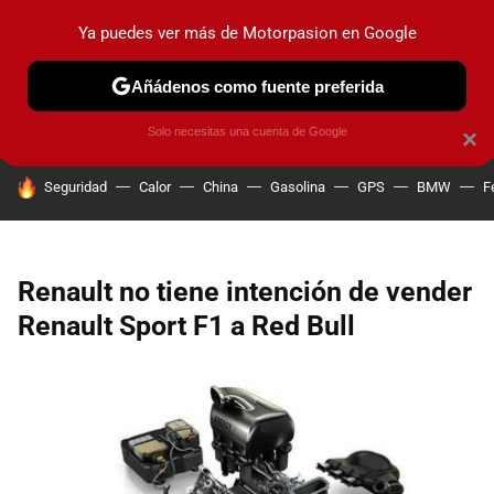
Ya puedes ver más de Motorpasion en Google
PRUEBAS
COCHES ELÉCTRICOS
OBSERVATORIO
F1
Añádenos como fuente preferida
Solo necesitas una cuenta de Google
×
HOY SE HABLA DE
Seguridad
Calor
China
Gasolina
GPS
BMW
F
Renault no tiene intención de vender
Renault Sport F1 a Red Bull