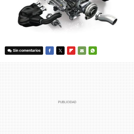
Sin comentarios
FACEBOOK
TWITTER
FLIPBOARD
E-
WHATSAPP
MAIL