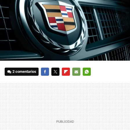
2 comentarios
FACEBOOK
TWITTER
FLIPBOARD
E-
WHATSAPP
MAIL