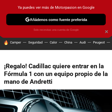
Ya puedes ver más de Motorpasion en Google
PRUEBAS
COCHES ELÉCTRICOS
OBSERVATORIO
F1
Añádenos como fuente preferida
Solo necesitas una cuenta de Google
×
HOY SE HABLA DE
Camper
Seguridad
Calor
China
Audi
Peugeot
¡Regalo! Cadillac quiere entrar en la
Fórmula 1 con un equipo propio de la
mano de Andretti