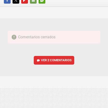
FACEBOOK
TWITTER
FLIPBOARD
E-
WHATSAPP
MAIL
Comentarios cerrados
VER
2 COMENTARIOS