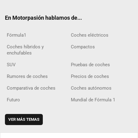
ter
ebo
ube
agra
gra
boar
ok
ok
m
m
d
En Motorpasión hablamos de...
Fórmula1
Coches eléctricos
Coches híbridos y
Compactos
enchufables
SUV
Pruebas de coches
Rumores de coches
Precios de coches
Comparativa de coches
Coches autónomos
Futuro
Mundial de Fórmula 1
VER MÁS TEMAS