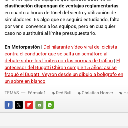
clasificación dispongan de ventajas reglamentarias
en cuanto a horas de túnel del viento y utilización de
simuladores. Es algo que se seguirá estudiando, falta
por ver si convence a los equipos, pero en cualquier
caso no sustituirá al límite presupuestario.
En Motorpasión
|
Del hilarante vídeo viral del ciclista
contra el conductor que se salta un semáforo al
debate sobre los límites con las normas de tráfico
|
El
antecesor del Bugatti Chiron cumple 15 años: así se
fraguó el Bugatti Veyron desde un dibujo a bolígrafo en
un sobre en blanco
TEMAS
Fórmula1
Red Bull
Christian Horner
H
FACEBOOK
TWITTER
FLIPBOARD
E-
WHATSAPP
MAIL