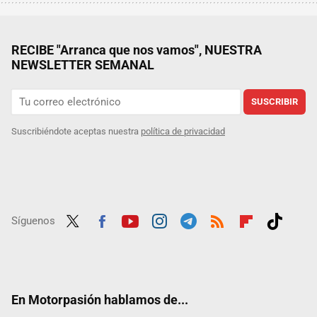
RECIBE "Arranca que nos vamos", NUESTRA
NEWSLETTER SEMANAL
SUSCRIBIR
Suscribiéndote aceptas nuestra
política de privacidad
Síguenos
Twit
Fac
Yout
Inst
Tele
RSS
Flip
Tikt
ter
ebo
ube
agra
gra
boar
ok
ok
m
m
d
En Motorpasión hablamos de...