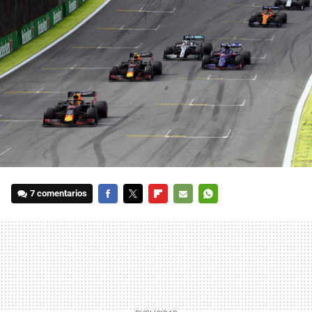
7 comentarios
FACEBOOK
TWITTER
FLIPBOARD
E-
WHATSAPP
MAIL