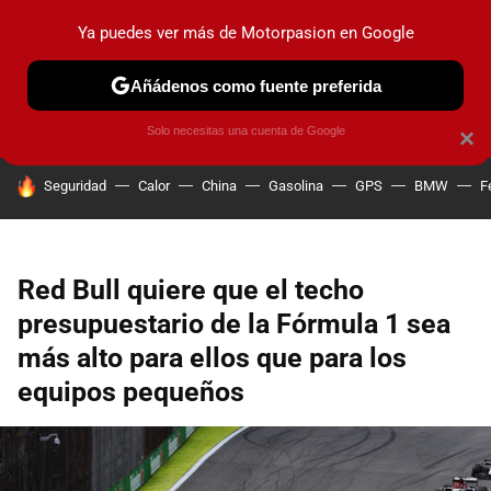
Ya puedes ver más de Motorpasion en Google
PRUEBAS
COCHES ELÉCTRICOS
OBSERVATORIO
F1
Añádenos como fuente preferida
Solo necesitas una cuenta de Google
×
HOY SE HABLA DE
Seguridad
Calor
China
Gasolina
GPS
BMW
F
Red Bull quiere que el techo
presupuestario de la Fórmula 1 sea
más alto para ellos que para los
equipos pequeños