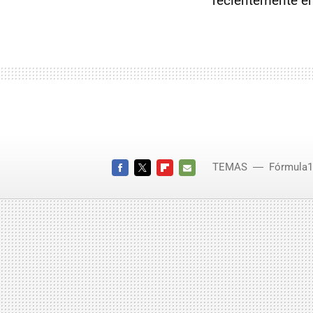
recientemente en
TEMAS
Fórmula1
FACEBOOK
TWITTER
FLIPBOARD
E-
MAIL