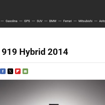
Gasolina
GPS
SUV
BMW
Ferrari
Mitsubishi
Asto
 919 Hybrid 2014
FACEBOOK
TWITTER
FLIPBOARD
E-
MAIL