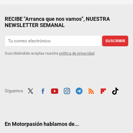
RECIBE "Arranca que nos vamos", NUESTRA
NEWSLETTER SEMANAL
SUSCRIBIR
Suscribiéndote aceptas nuestra
política de privacidad
Síguenos
Twit
Fac
Yout
Inst
Tele
RSS
Flip
Tikt
ter
ebo
ube
agra
gra
boar
ok
ok
m
m
d
En Motorpasión hablamos de...