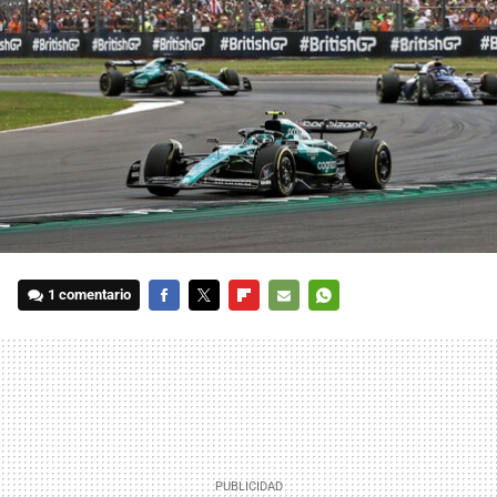
1 comentario
FACEBOOK
TWITTER
FLIPBOARD
E-
WHATSAPP
MAIL