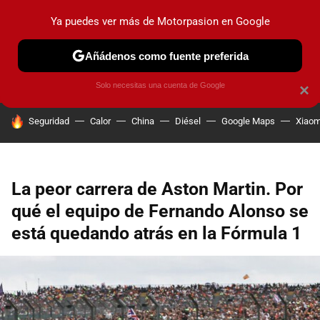
Ya puedes ver más de Motorpasion en Google
PRUEBAS
COCHES ELÉCTRICOS
OBSERVATORIO
F1
Añádenos como fuente preferida
Solo necesitas una cuenta de Google
×
HOY SE HABLA DE
Seguridad
Calor
China
Diésel
Google Maps
Xiaom
La peor carrera de Aston Martin. Por
qué el equipo de Fernando Alonso se
está quedando atrás en la Fórmula 1