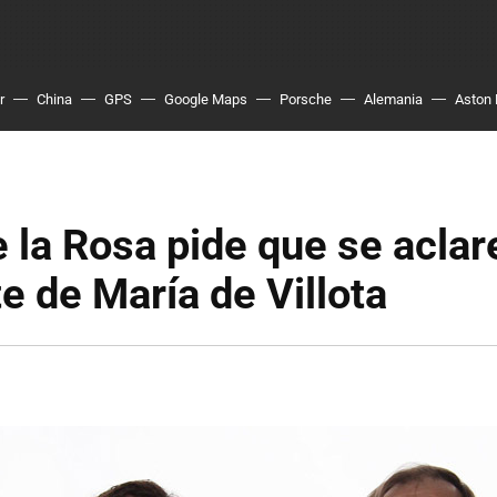
r
China
GPS
Google Maps
Porsche
Alemania
Aston 
 la Rosa pide que se aclar
e de María de Villota