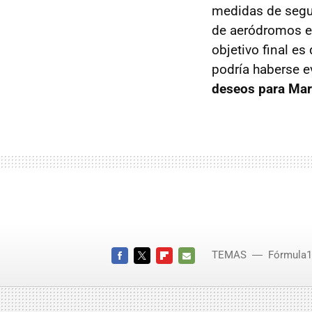
medidas de segur
de aeródromos es
objetivo final e
podría haberse e
deseos para Marí
TEMAS
Fórmula1
FACEBOOK
TWITTER
FLIPBOARD
E-
MAIL