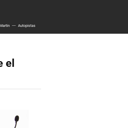
Martin
Autopistas
e el