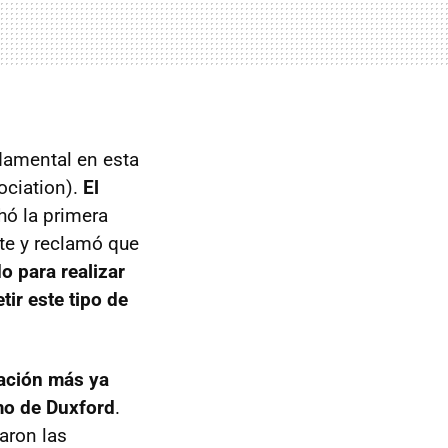
ndamental en esta
ociation).
El
chó la primera
te y reclamó que
o para realizar
ir este tipo de
cación más ya
mo de Duxford
.
aron las