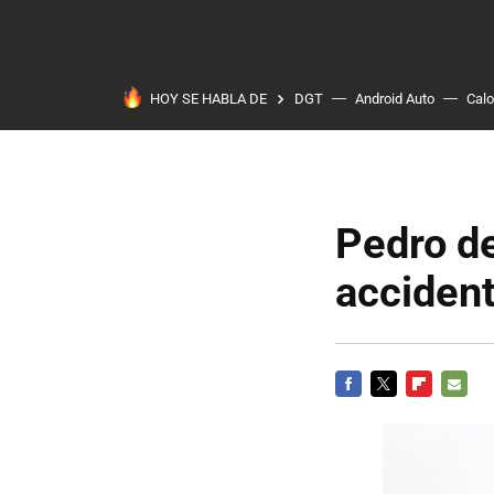
HOY SE HABLA DE
DGT
Android Auto
Calo
Pedro de
accident
FACEBOOK
TWITTER
FLIPBOARD
E-
MAIL