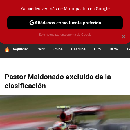
Ya puedes ver más de Motorpasion en Google
PRUEBAS
COCHES ELÉCTRICOS
OBSERVATORIO
F1
Añádenos como fuente preferida
Solo necesitas una cuenta de Google
×
HOY SE HABLA DE
Seguridad
Calor
China
Gasolina
GPS
BMW
F
Pastor Maldonado excluido de la
clasificación