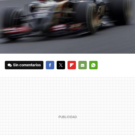
Sin comentarios
FACEBOOK
TWITTER
FLIPBOARD
E-
WHATSAPP
MAIL