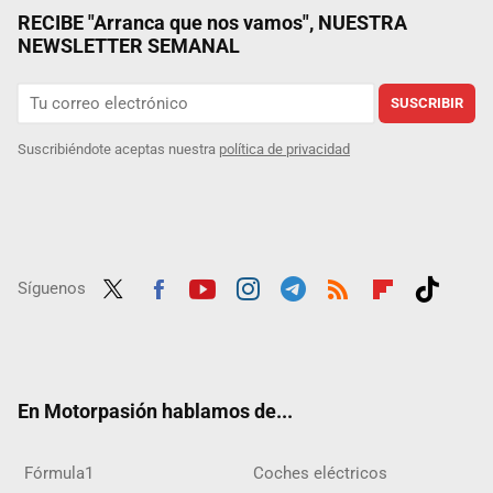
RECIBE "Arranca que nos vamos", NUESTRA
NEWSLETTER SEMANAL
SUSCRIBIR
Suscribiéndote aceptas nuestra
política de privacidad
Síguenos
Twit
Fac
Yout
Inst
Tele
RSS
Flip
Tikt
ter
ebo
ube
agra
gra
boar
ok
ok
m
m
d
En Motorpasión hablamos de...
Fórmula1
Coches eléctricos