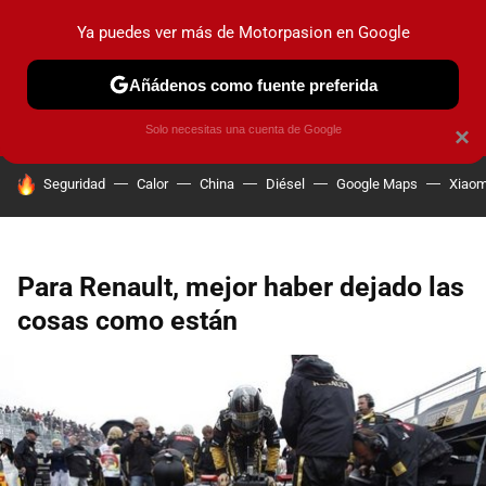
Ya puedes ver más de Motorpasion en Google
PRUEBAS
COCHES ELÉCTRICOS
OBSERVATORIO
F1
Añádenos como fuente preferida
Solo necesitas una cuenta de Google
×
HOY SE HABLA DE
Seguridad
Calor
China
Diésel
Google Maps
Xiaom
Para Renault, mejor haber dejado las
cosas como están