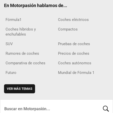
ok
m
m
d
En Motorpasión hablamos de...
Fórmula1
Coches eléctricos
Coches híbridos y
Compactos
enchufables
SUV
Pruebas de coches
Rumores de coches
Precios de coches
Comparativa de coches
Coches autónomos
Futuro
Mundial de Fórmula 1
VER MÁS TEMAS