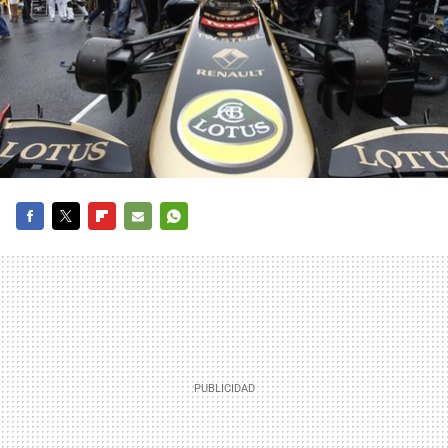
FACEBOOK
TWITTER
FLIPBOARD
E-
WHATSAPP
MAIL