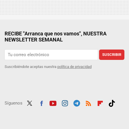
RECIBE "Arranca que nos vamos", NUESTRA
NEWSLETTER SEMANAL
SUSCRIBIR
Suscribiéndote aceptas nuestra
política de privacidad
Síguenos
Twit
Fac
Yout
Inst
Tele
RSS
Flip
Tikt
ter
ebo
ube
agra
gra
boar
ok