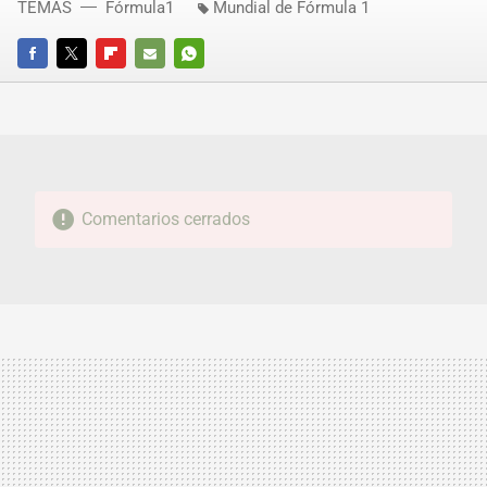
TEMAS
Fórmula1
Mundial de Fórmula 1
FACEBOOK
TWITTER
FLIPBOARD
E-
WHATSAPP
MAIL
Comentarios cerrados