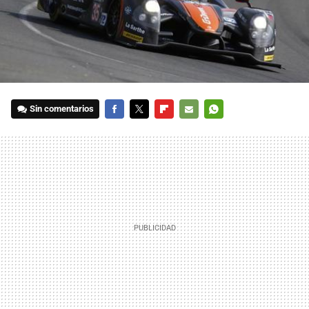
Sin comentarios
FACEBOOK
TWITTER
FLIPBOARD
E-
WHATSAPP
MAIL