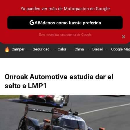
Ya puedes ver más de Motorpasion en Google
PRUEBAS
COCHES ELÉCTRICOS
OBSERVATORIO
F1
Añádenos como fuente preferida
Solo necesitas una cuenta de Google
×
HOY SE HABLA DE
Camper
Seguridad
Calor
China
Diésel
Google Ma
Onroak Automotive estudia dar el
salto a LMP1