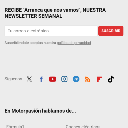
RECIBE "Arranca que nos vamos", NUESTRA
NEWSLETTER SEMANAL
SUSCRIBIR
Suscribiéndote aceptas nuestra
política de privacidad
Síguenos
Twit
Fac
Yout
Inst
Tele
RSS
Flip
Tikt
ter
ebo
ube
agra
gra
boar
ok
ok
m
m
d
En Motorpasión hablamos de...
Fórmula1
Coches eléctricos