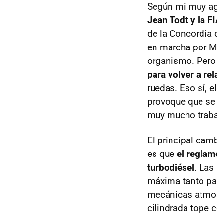
Según mi muy ag
Jean Todt y la F
de la Concordia 
en marcha por Ma
organismo. Per
para volver a re
ruedas. Eso sí, 
provoque que se 
muy mucho traba
El principal cam
es que
el reglam
turbodiésel
. Las
máxima tanto par
mecánicas atmosf
cilindrada tope 