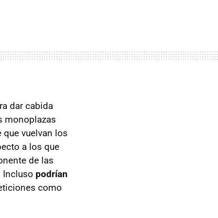
ra dar cabida
os monoplazas
e que vuelvan los
pecto a los que
onente de las
. Incluso
podrían
eticiones como