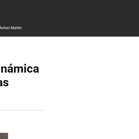
Aston Martin
inámica
as