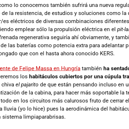
 como lo conocemos también sufrirá una nueva regul
e de la resistencia, de estudios y soluciones como la
r/es eléctricos de diversas combinaciones diferentes
endo emplear sólo la propulsión eléctrica en el
pit-l
frenada regenerativa seguiría ahí obviamente, y tamb
 de las baterías como potencia extra para adelantar 
ongado que con el hasta ahora conocido KERS.
ente de Felipe Massa en Hungría
también
ha sentad
 veremos los
habitáculos cubiertos por una cúpula tr
 chiva
el pajarito
de que están pensando incluso en u
tización de la cabina, para hacer más soportable la 
todo en los circuitos más calurosos fruto de cerrar e
a lluvia (yo lo hice) pues la aerodinámica del habitác
 sistema limpiaparabrisas.