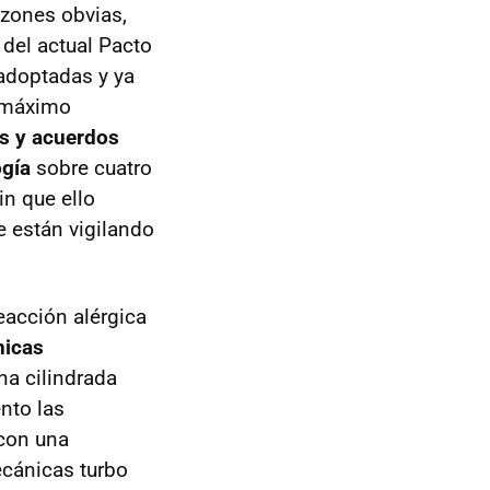
zones obvias,
 del actual Pacto
adoptadas y ya
l máximo
os y acuerdos
ogía
sobre cuatro
in que ello
e están vigilando
eacción alérgica
nicas
na cilindrada
nto las
 con una
ecánicas turbo