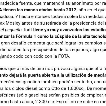
radecida fuente, que mantendrá su anonimato por ra
IA tienen las manos atadas hasta 2012
, año en el que
caduca. Y hasta entonces todavía colea las medidas 
x Mosley antes de su retirada de la presidencia de
o
el pequeño
Todt
tiene ya muy avanzados los estudi
lanzar la Fórmula 1 como la cúspide de la alta tecnol
el gran desafío comenta que será lograr los cambios s
disparaten los presupuestos de los equipos, algo qu
jando codo con codo con la FOTA.
bios que a más de uno nos provoca alguna que otra r
ento dejará la puerta abierta a la utilización de mecá
 mecánicas gasolina también podrán ser turbo, con u
a los ciclos diesel como Otto de 1.800cc,. De mome
éricas (sólo gasolina) serían posibles de emplear,
como hasta ahora, 2.300 c.c. Eso sí, no se sabe en m