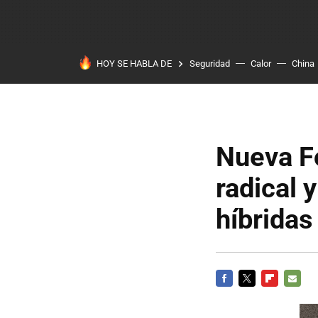
HOY SE HABLA DE
Seguridad
Calor
China
Nueva F
radical 
híbridas
FACEBOOK
TWITTER
FLIPBOARD
E-
MAIL