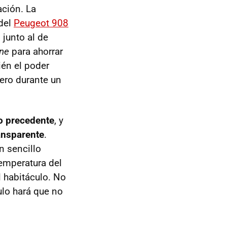
ación. La
 del
Peugeot 908
 junto al de
ane
para ahorrar
ién el poder
pero durante un
o precedente
, y
ansparente
.
n sencillo
temperatura del
l habitáculo. No
ulo hará que no