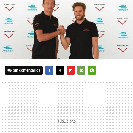
Sin comentarios
FACEBOOK
TWITTER
FLIPBOARD
E-
WHATSAPP
MAIL