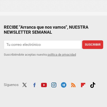
RECIBE "Arranca que nos vamos", NUESTRA
NEWSLETTER SEMANAL
SUSCRIBIR
Suscribiéndote aceptas nuestra
política de privacidad
Síguenos
Twit
Fac
Yout
Inst
Tele
RSS
Flip
Tikt
ter
ebo
ube
agra
gra
boar
ok