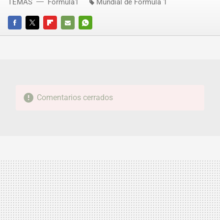
TEMAS
Fórmula1
Mundial de Fórmula 1
FACEBOOK
TWITTER
FLIPBOARD
E-
WHATSAPP
MAIL
Comentarios cerrados