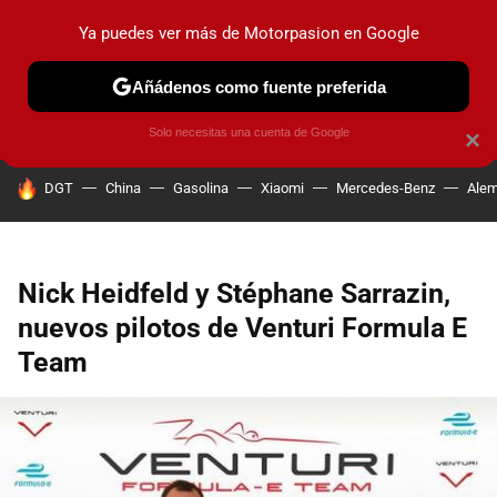
Ya puedes ver más de Motorpasion en Google
PRUEBAS
COCHES ELÉCTRICOS
OBSERVATORIO
F1
Añádenos como fuente preferida
Solo necesitas una cuenta de Google
×
HOY SE HABLA DE
DGT
China
Gasolina
Xiaomi
Mercedes-Benz
Alem
Nick Heidfeld y Stéphane Sarrazin,
nuevos pilotos de Venturi Formula E
Team