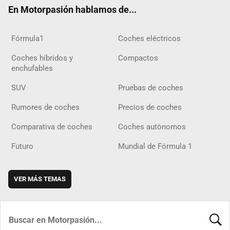
ok
m
m
d
En Motorpasión hablamos de...
Fórmula1
Coches eléctricos
Coches híbridos y
Compactos
enchufables
SUV
Pruebas de coches
Rumores de coches
Precios de coches
Comparativa de coches
Coches autónomos
Futuro
Mundial de Fórmula 1
VER MÁS TEMAS