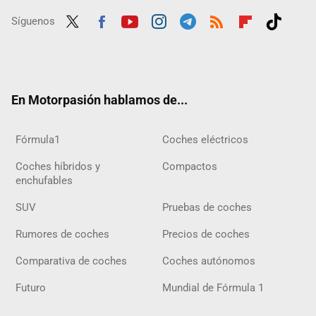
Síguenos
Twit
Fac
Yout
Inst
Tele
RSS
Flip
Tikt
ter
ebo
ube
agra
gra
boar
ok
ok
m
m
d
En Motorpasión hablamos de...
Fórmula1
Coches eléctricos
Coches híbridos y
Compactos
enchufables
SUV
Pruebas de coches
Rumores de coches
Precios de coches
Comparativa de coches
Coches autónomos
Futuro
Mundial de Fórmula 1