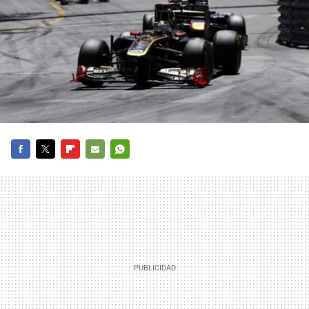
FACEBOOK
TWITTER
FLIPBOARD
E-
WHATSAPP
MAIL