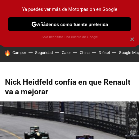
Ya puedes ver más de Motorpasion en Google
PRUEBAS
COCHES ELÉCTRICOS
OBSERVATORIO
F1
Añádenos como fuente preferida
Solo necesitas una cuenta de Google
×
HOY SE HABLA DE
Camper
Seguridad
Calor
China
Diésel
Google Ma
Nick Heidfeld confía en que Renault
va a mejorar