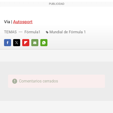
Vía |
Autosport
TEMAS
Fórmula1
Mundial de Fórmula 1
FACEBOOK
TWITTER
FLIPBOARD
E-
WHATSAPP
MAIL
Comentarios cerrados