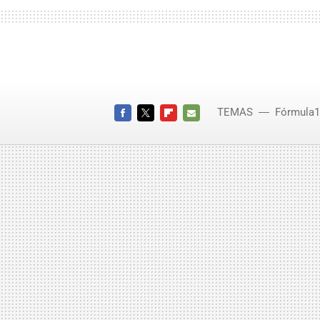
TEMAS
Fórmula1
FACEBOOK
TWITTER
FLIPBOARD
E-
MAIL