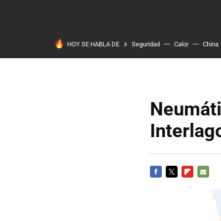
HOY SE HABLA DE
Seguridad
Calor
China
Neumáti
Interlag
FACEBOOK
TWITTER
FLIPBOARD
E-
MAIL