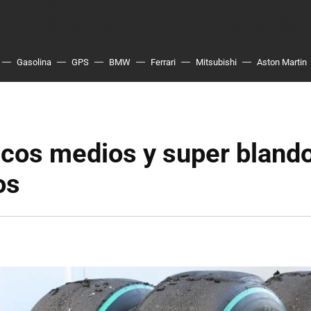
Gasolina
GPS
BMW
Ferrari
Mitsubishi
Aston Martin
cos medios y super blando
os