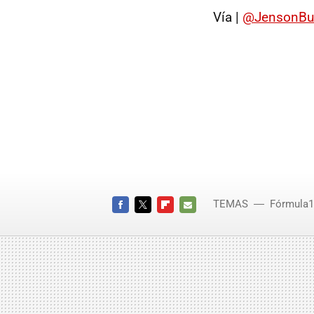
Vía |
@JensonBu
TEMAS
Fórmula1
FACEBOOK
TWITTER
FLIPBOARD
E-
MAIL