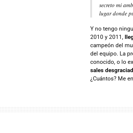
secreto mi amb
lugar donde pu
Y no tengo ningu
2010 y 2011,
lle
campeón del mund
del equipo. La p
conocido, o lo e
sales desgracia
¿Cuántos? Me enc