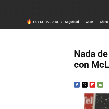
HOY SE HABLA DE
Seguridad
Calor
China
Nada de 
con McL
FACEBOOK
TWITTER
FLIPBOARD
E-
MAIL