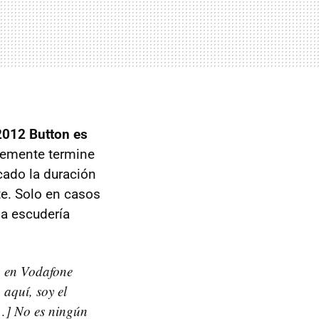
2012 Button es
lemente termine
cado la duración
e. Solo en casos
a escudería
a en Vodafone
aquí, soy el
…] No es ningún