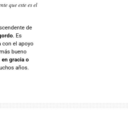
nte que este es el
ascendente de
 gordo
. Es
a con el apoyo
e más bueno
s en gracia o
muchos años.