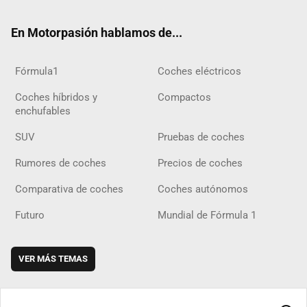
ok
m
m
d
En Motorpasión hablamos de...
Fórmula1
Coches eléctricos
Coches híbridos y
Compactos
enchufables
SUV
Pruebas de coches
Rumores de coches
Precios de coches
Comparativa de coches
Coches autónomos
Futuro
Mundial de Fórmula 1
VER MÁS TEMAS