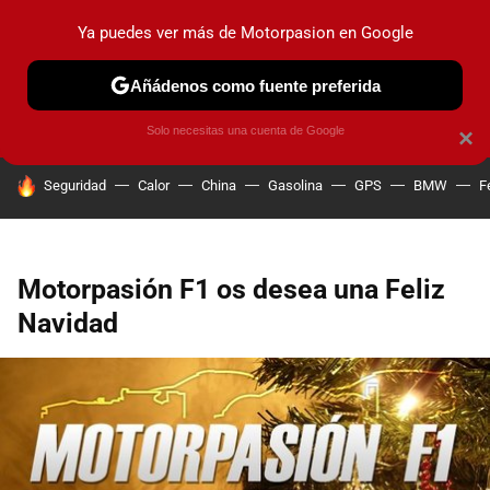
Ya puedes ver más de Motorpasion en Google
PRUEBAS
COCHES ELÉCTRICOS
OBSERVATORIO
F1
Añádenos como fuente preferida
Solo necesitas una cuenta de Google
×
HOY SE HABLA DE
Seguridad
Calor
China
Gasolina
GPS
BMW
F
Motorpasión F1 os desea una Feliz
Navidad