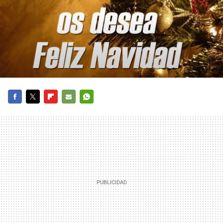
FACEBOOK
TWITTER
FLIPBOARD
E-
WHATSAPP
MAIL