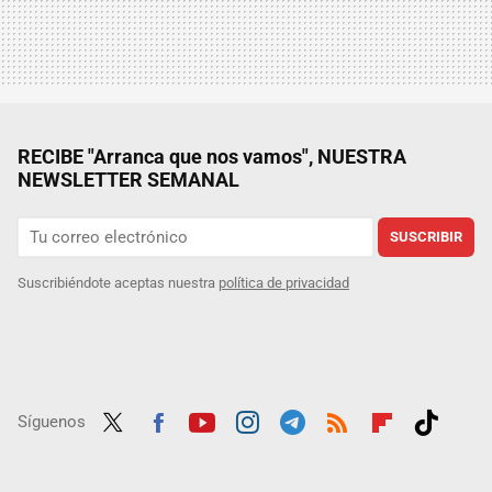
RECIBE "Arranca que nos vamos", NUESTRA
NEWSLETTER SEMANAL
SUSCRIBIR
Suscribiéndote aceptas nuestra
política de privacidad
Síguenos
Twit
Fac
Yout
Inst
Tele
RSS
Flip
Tikt
ter
ebo
ube
agra
gra
boar
ok