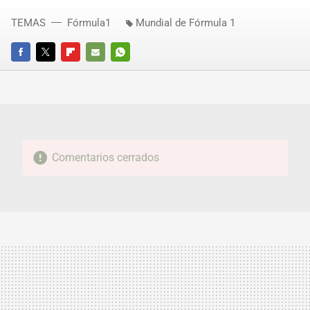
TEMAS
Fórmula1
Mundial de Fórmula 1
FACEBOOK
TWITTER
FLIPBOARD
E-
WHATSAPP
MAIL
Comentarios cerrados