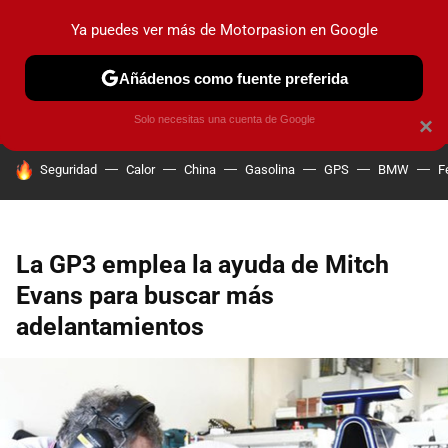
Ya puedes ver más de Motorpasion en Google
PRUEBAS
COCHES ELÉCTRICOS
OBSERVATORIO
F1
Añádenos como fuente preferida
Solo necesitas una cuenta de Google
×
HOY SE HABLA DE
Seguridad
Calor
China
Gasolina
GPS
BMW
F
La GP3 emplea la ayuda de Mitch
Evans para buscar más
adelantamientos