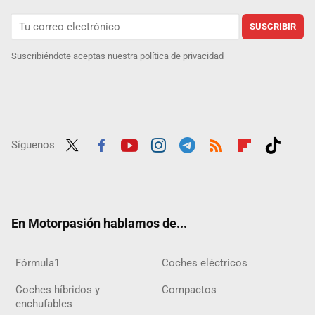
SUSCRIBIR
Suscribiéndote aceptas nuestra
política de privacidad
Síguenos
Twit
Fac
Yout
Inst
Tele
RSS
Flip
Tikt
ter
ebo
ube
agra
gra
boar
ok
ok
m
m
d
En Motorpasión hablamos de...
Fórmula1
Coches eléctricos
Coches híbridos y
Compactos
enchufables