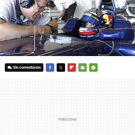
Sin comentarios
FACEBOOK
TWITTER
FLIPBOARD
E-
WHATSAPP
MAIL