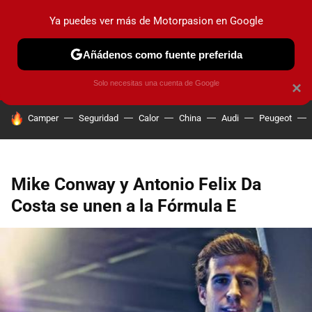
Ya puedes ver más de Motorpasion en Google
PRUEBAS
COCHES ELÉCTRICOS
OBSERVATORIO
F1
Añádenos como fuente preferida
Solo necesitas una cuenta de Google
×
HOY SE HABLA DE
Camper
Seguridad
Calor
China
Audi
Peugeot
Mike Conway y Antonio Felix Da
Costa se unen a la Fórmula E