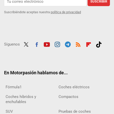
SUSCRIBIR
Suscribiéndote aceptas nuestra
política de privacidad
Síguenos
Twit
Fac
Yout
Inst
Tele
RSS
Flip
Tikt
ter
ebo
ube
agra
gra
boar
ok
ok
m
m
d
En Motorpasión hablamos de...
Fórmula1
Coches eléctricos
Coches híbridos y
Compactos
enchufables
SUV
Pruebas de coches