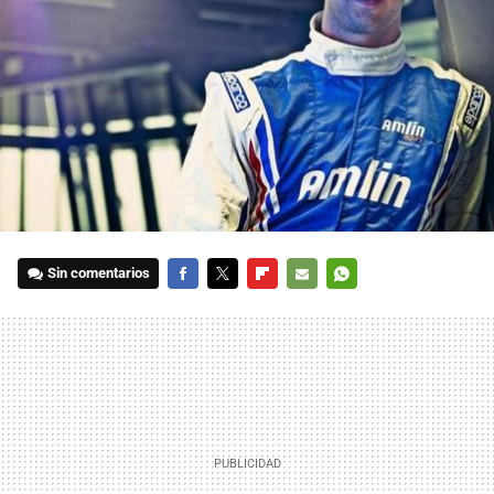
Sin comentarios
FACEBOOK
TWITTER
FLIPBOARD
E-
WHATSAPP
MAIL