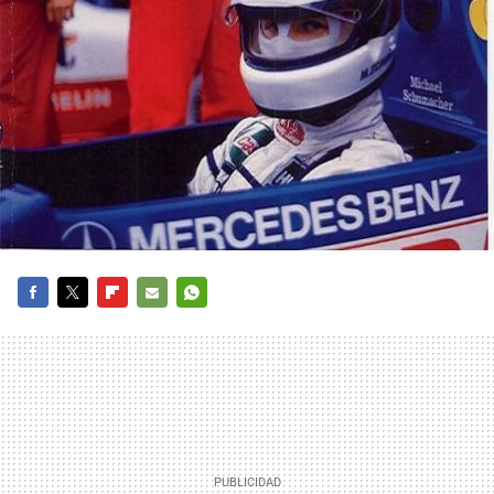
FACEBOOK
TWITTER
FLIPBOARD
E-
WHATSAPP
MAIL