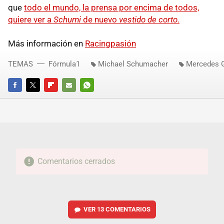
que
todo el mundo, la prensa por encima de todos,
quiere ver a
Schumi
de nuevo
vestido de corto
.
Más información en
Racingpasión
TEMAS
Fórmula1
Michael Schumacher
Mercedes G
FACEBOOK
TWITTER
FLIPBOARD
E-
WHATSAPP
MAIL
Comentarios cerrados
VER
13 COMENTARIOS