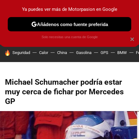
Ya puedes ver más de Motorpasion en Google
PRUEBAS
COCHES ELÉCTRICOS
OBSERVATORIO
F1
Añádenos como fuente preferida
Solo necesitas una cuenta de Google
×
HOY SE HABLA DE
Seguridad
Calor
China
Gasolina
GPS
BMW
F
Michael Schumacher podría estar
muy cerca de fichar por Mercedes
GP