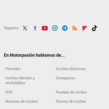
Síguenos
Twit
Fac
Yout
Inst
Tele
RSS
Flip
Tikt
ter
ebo
ube
agra
gra
boar
ok
ok
m
m
d
En Motorpasión hablamos de...
Fórmula1
Coches eléctricos
Coches híbridos y
Compactos
enchufables
SUV
Pruebas de coches
Rumores de coches
Precios de coches