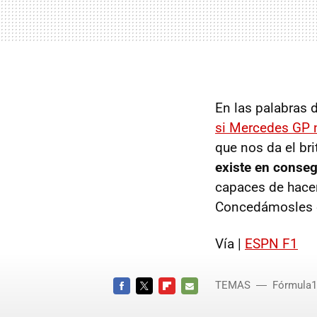
En las palabras 
si Mercedes GP n
que nos da el br
existe en conseg
capaces de hace
Concedámosles el
Vía |
ESPN
F1
TEMAS
Fórmula1
FACEBOOK
TWITTER
FLIPBOARD
E-