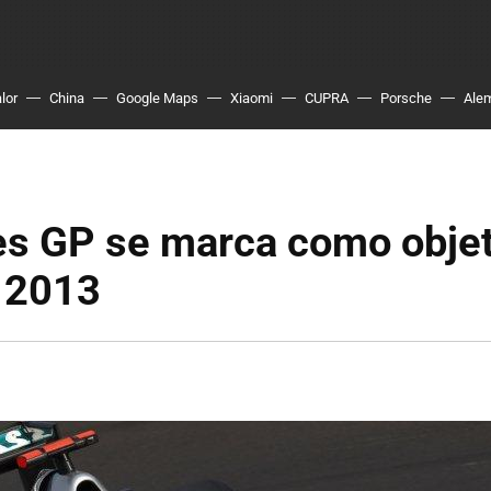
lor
China
Google Maps
Xiaomi
CUPRA
Porsche
Ale
s GP se marca como objet
n 2013