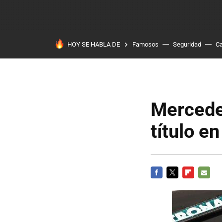
HOY SE HABLA DE
Famosos
Seguridad
Ca
Mercede
título e
FACEBOOK
TWITTER
FLIPBOARD
E-
MAIL