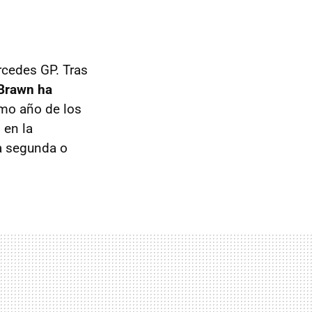
rcedes GP. Tras
Brawn ha
timo año de los
 en la
la segunda o