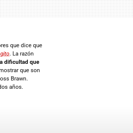
ores que dice que
ngito
. La razón
 dificultad que
emostrar que son
oss Brawn.
dos años.