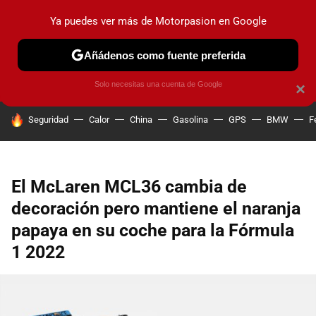
Ya puedes ver más de Motorpasion en Google
PRUEBAS
COCHES ELÉCTRICOS
OBSERVATORIO
F1
Añádenos como fuente preferida
Solo necesitas una cuenta de Google
×
HOY SE HABLA DE
Seguridad
Calor
China
Gasolina
GPS
BMW
F
El McLaren MCL36 cambia de
decoración pero mantiene el naranja
papaya en su coche para la Fórmula
1 2022