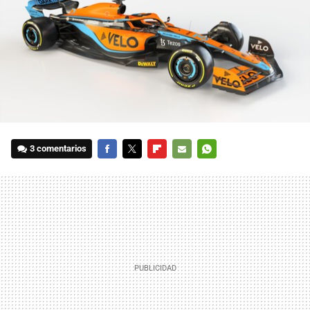
3 comentarios
FACEBOOK
TWITTER
FLIPBOARD
E-
WHATSAPP
MAIL