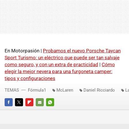
En Motorpasión |
Probamos el nuevo Porsche Taycan
Sport Turismo: un eléctrico que puede ser tan salvaje
como seguro, y con un extra de practicidad
|
Cómo
elegir la mejor nevera para una furgoneta camper:
tipos y configuraciones
TEMAS
Fórmula1
McLaren
Daniel Ricciardo
L
FACEBOOK
TWITTER
FLIPBOARD
E-
WHATSAPP
MAIL