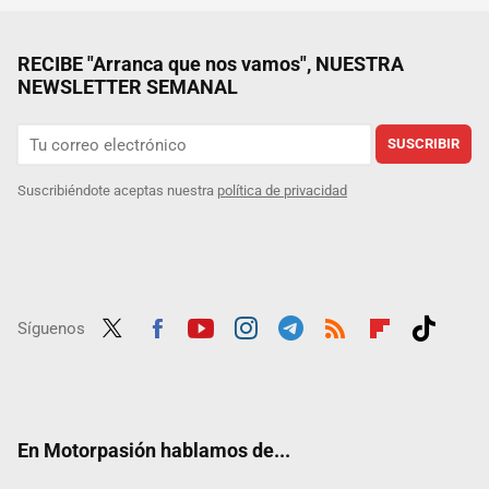
RECIBE "Arranca que nos vamos", NUESTRA
NEWSLETTER SEMANAL
SUSCRIBIR
Suscribiéndote aceptas nuestra
política de privacidad
Síguenos
Twit
Fac
Yout
Inst
Tele
RSS
Flip
Tikt
ter
ebo
ube
agra
gra
boar
ok
ok
m
m
d
En Motorpasión hablamos de...