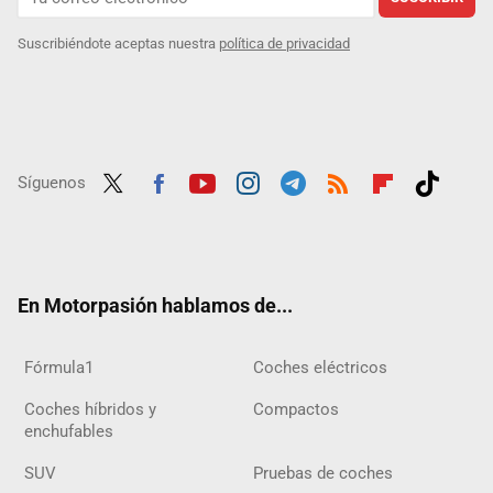
Suscribiéndote aceptas nuestra
política de privacidad
Síguenos
Twit
Fac
Yout
Inst
Tele
RSS
Flip
Tikt
ter
ebo
ube
agra
gra
boar
ok
ok
m
m
d
En Motorpasión hablamos de...
Fórmula1
Coches eléctricos
Coches híbridos y
Compactos
enchufables
SUV
Pruebas de coches