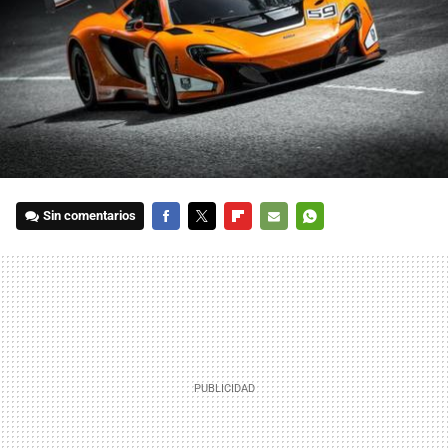
Sin comentarios
FACEBOOK
TWITTER
FLIPBOARD
E-
WHATSAPP
MAIL