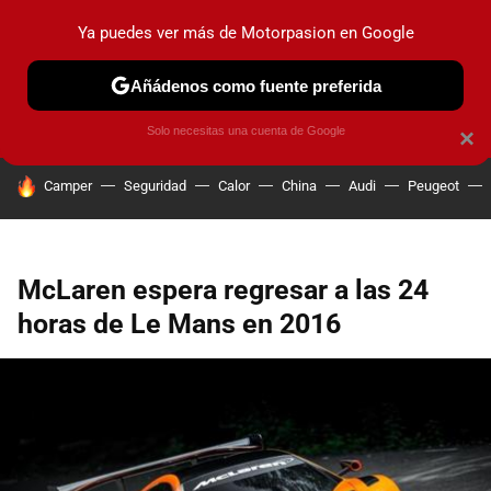
Ya puedes ver más de Motorpasion en Google
PRUEBAS
COCHES ELÉCTRICOS
OBSERVATORIO
F1
Añádenos como fuente preferida
Solo necesitas una cuenta de Google
×
HOY SE HABLA DE
Camper
Seguridad
Calor
China
Audi
Peugeot
McLaren espera regresar a las 24
horas de Le Mans en 2016