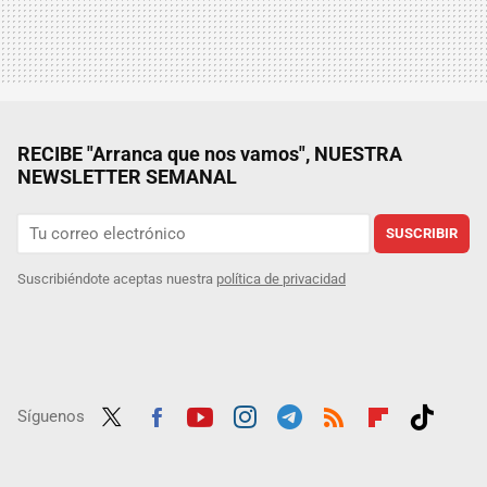
RECIBE "Arranca que nos vamos", NUESTRA
NEWSLETTER SEMANAL
SUSCRIBIR
Suscribiéndote aceptas nuestra
política de privacidad
Síguenos
Twit
Fac
Yout
Inst
Tele
RSS
Flip
Tikt
ter
ebo
ube
agra
gra
boar
ok