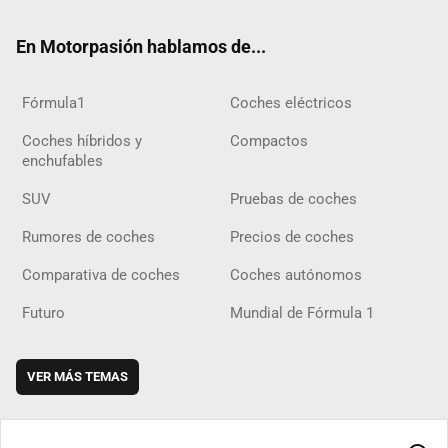
ok
m
m
d
En Motorpasión hablamos de...
Fórmula1
Coches eléctricos
Coches híbridos y
Compactos
enchufables
SUV
Pruebas de coches
Rumores de coches
Precios de coches
Comparativa de coches
Coches autónomos
Futuro
Mundial de Fórmula 1
VER MÁS TEMAS