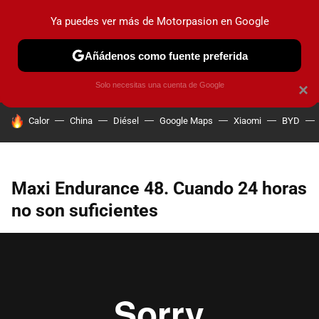
Ya puedes ver más de Motorpasion en Google
PRUEBAS
COCHES ELÉCTRICOS
OBSERVATORIO
F1
Añádenos como fuente preferida
Solo necesitas una cuenta de Google
×
HOY SE HABLA DE
Calor
China
Diésel
Google Maps
Xiaomi
BYD
Maxi Endurance 48. Cuando 24 horas
no son suficientes