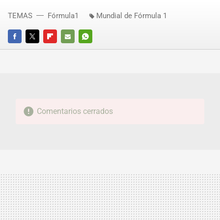
TEMAS
Fórmula1
Mundial de Fórmula 1
FACEBOOK
TWITTER
FLIPBOARD
E-
WHATSAPP
MAIL
Comentarios cerrados