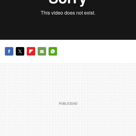
FACEBOOK
TWITTER
FLIPBOARD
E-
WHATSAPP
MAIL