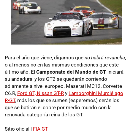
Para el año que viene, digamos que
no habrá revancha
,
o al menos no en las mismas condiciones que este
último año. El
Campeonato del Mundo de GT
iniciará
su andadura, y los GT2 se quedarán corriendo
sólamente a nivel europeo. Maserati MC12, Corvette
C6.R,
Ford GT, Nissan GT-R
y
Lamborghini Murciélago
R-GT
, más los que se sumen (esperemos) serán los
que se batirán el cobre por medio mundo con la
renovada categoría reina de los GT.
Sitio oficial |
FIA GT