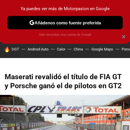
Ya puedes ver más de Motorpasion en Google
PRUEBAS
COCHES ELÉCTRICOS
OBSERVATORIO
F1
Añádenos como fuente preferida
Solo necesitas una cuenta de Google
×
HOY SE HABLA DE
DGT
Android Auto
Calor
China
Google Maps
Pors
Maserati revalidó el título de FIA GT
y Porsche ganó el de pilotos en GT2