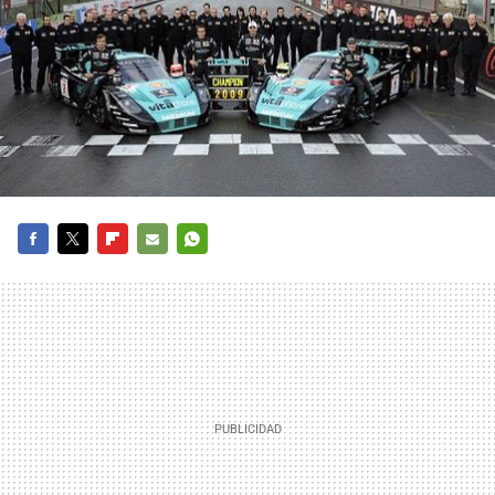
FACEBOOK
TWITTER
FLIPBOARD
E-
WHATSAPP
MAIL