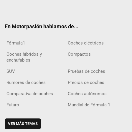
Twit
Fac
Yout
Inst
Tele
RSS
Flip
Tikt
ter
ebo
ube
agra
gra
boar
ok
ok
m
m
d
En Motorpasión hablamos de...
Fórmula1
Coches eléctricos
Coches híbridos y
Compactos
enchufables
SUV
Pruebas de coches
Rumores de coches
Precios de coches
Comparativa de coches
Coches autónomos
Futuro
Mundial de Fórmula 1
VER MÁS TEMAS