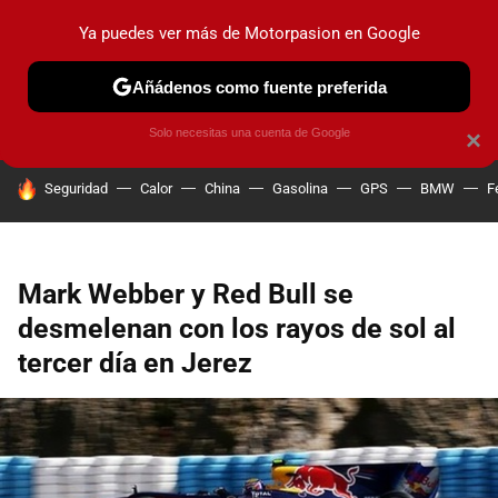
Ya puedes ver más de Motorpasion en Google
PRUEBAS
COCHES ELÉCTRICOS
OBSERVATORIO
F1
Añádenos como fuente preferida
Solo necesitas una cuenta de Google
×
HOY SE HABLA DE
Seguridad
Calor
China
Gasolina
GPS
BMW
F
Mark Webber y Red Bull se
desmelenan con los rayos de sol al
tercer día en Jerez