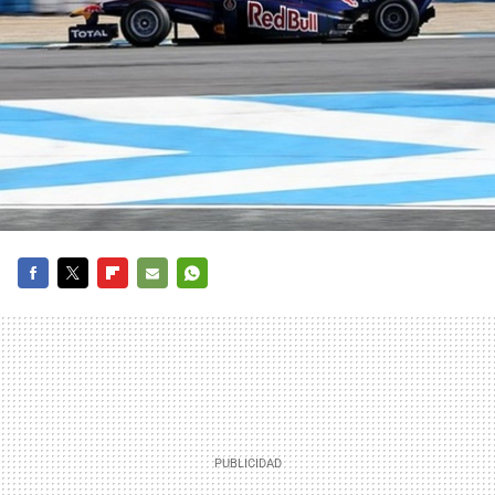
FACEBOOK
TWITTER
FLIPBOARD
E-
WHATSAPP
MAIL