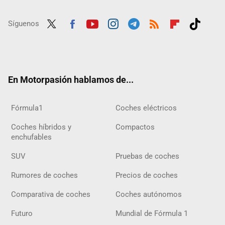
Síguenos
Twit
Fac
Yout
Inst
Tele
RSS
Flip
Tikt
ter
ebo
ube
agra
gra
boar
ok
ok
m
m
d
En Motorpasión hablamos de...
Fórmula1
Coches eléctricos
Coches híbridos y
Compactos
enchufables
SUV
Pruebas de coches
Rumores de coches
Precios de coches
Comparativa de coches
Coches autónomos
Futuro
Mundial de Fórmula 1