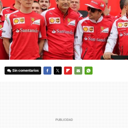
Sin comentarios
FACEBOOK
TWITTER
FLIPBOARD
E-
WHATSAPP
MAIL