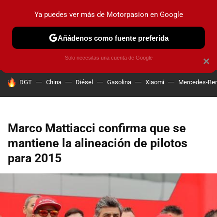
Ya puedes ver más de Motorpasion en Google
PRUEBAS
COCHES ELÉCTRICOS
OBSERVATORIO
F1
Añádenos como fuente preferida
Solo necesitas una cuenta de Google
×
HOY SE HABLA DE
DGT
China
Diésel
Gasolina
Xiaomi
Mercedes-Be
Marco Mattiacci confirma que se
mantiene la alineación de pilotos
para 2015