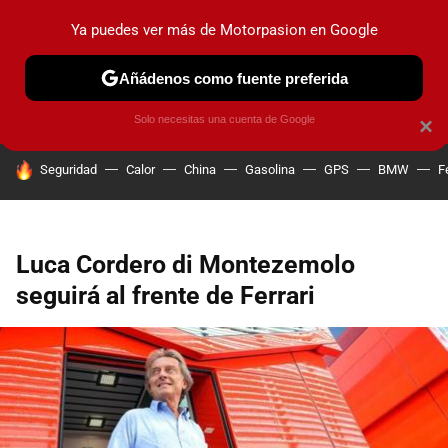
Ya puedes ver más de Motorpasion en Google
PRUEBAS
COCHES ELÉCTRICOS
OBSERVATORIO
F1
Añádenos como fuente preferida
Solo necesitas una cuenta de Google
×
HOY SE HABLA DE
Seguridad
Calor
China
Gasolina
GPS
BMW
F
Luca Cordero di Montezemolo
seguirá al frente de Ferrari