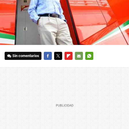
Sin comentarios
FACEBOOK
TWITTER
FLIPBOARD
E-
WHATSAPP
MAIL