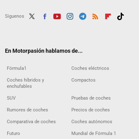
Síguenos
Twit
Fac
Yout
Inst
Tele
RSS
Flip
Tikt
ter
ebo
ube
agra
gra
boar
ok
ok
m
m
d
En Motorpasión hablamos de...
Fórmula1
Coches eléctricos
Coches híbridos y
Compactos
enchufables
SUV
Pruebas de coches
Rumores de coches
Precios de coches
Comparativa de coches
Coches autónomos
Futuro
Mundial de Fórmula 1