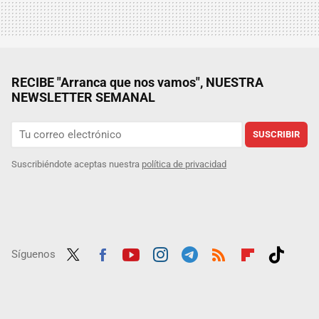
RECIBE "Arranca que nos vamos", NUESTRA
NEWSLETTER SEMANAL
SUSCRIBIR
Suscribiéndote aceptas nuestra
política de privacidad
Síguenos
Twit
Fac
Yout
Inst
Tele
RSS
Flip
Tikt
ter
ebo
ube
agra
gra
boar
ok