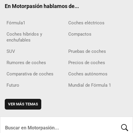
ok
m
m
d
En Motorpasión hablamos de...
Fórmula1
Coches eléctricos
Coches híbridos y
Compactos
enchufables
SUV
Pruebas de coches
Rumores de coches
Precios de coches
Comparativa de coches
Coches autónomos
Futuro
Mundial de Fórmula 1
VER MÁS TEMAS