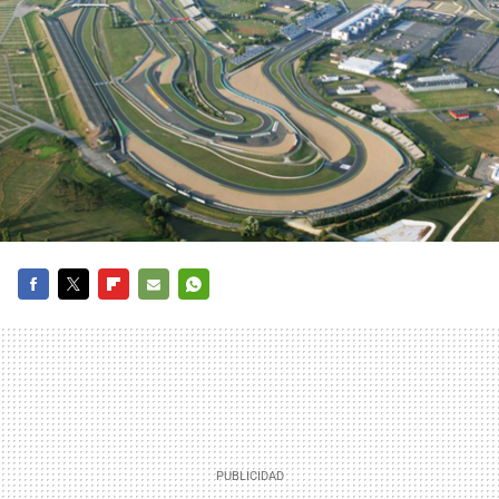
FACEBOOK
TWITTER
FLIPBOARD
E-
WHATSAPP
MAIL