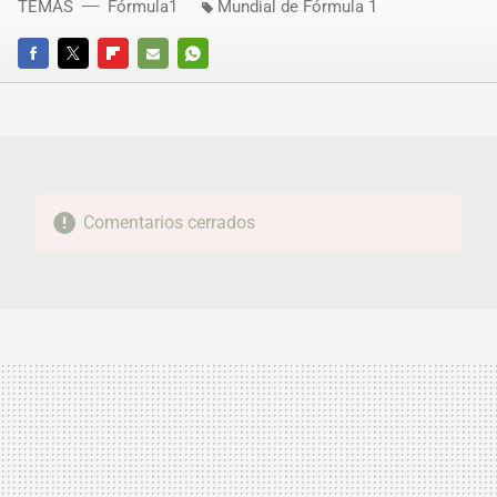
TEMAS
Fórmula1
Mundial de Fórmula 1
FACEBOOK
TWITTER
FLIPBOARD
E-
WHATSAPP
MAIL
Comentarios cerrados