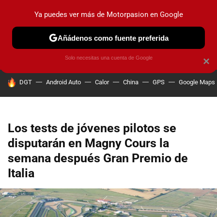
Ya puedes ver más de Motorpasion en Google
PRUEBAS
COCHES ELÉCTRICOS
OBSERVATORIO
F1
Añádenos como fuente preferida
Solo necesitas una cuenta de Google
×
HOY SE HABLA DE
DGT
Android Auto
Calor
China
GPS
Google Maps
Los tests de jóvenes pilotos se
disputarán en Magny Cours la
semana después Gran Premio de
Italia