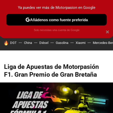
Ya puedes ver más de Motorpasion en Google
PRUEBAS
COCHES ELÉCTRICOS
OBSERVATORIO
F1
Añádenos como fuente preferida
Solo necesitas una cuenta de Google
×
HOY SE HABLA DE
DGT
China
Diésel
Gasolina
Xiaomi
Mercedes-Be
Liga de Apuestas de Motorpasión
F1. Gran Premio de Gran Bretaña