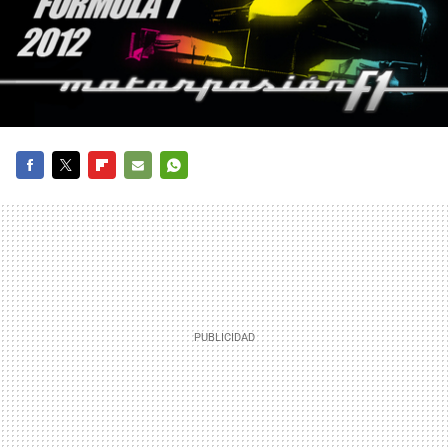
FACEBOOK
TWITTER
FLIPBOARD
E-
WHATSAPP
MAIL