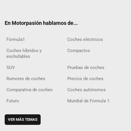
ter
ebo
ube
agra
gra
boar
ok
ok
m
m
d
En Motorpasión hablamos de...
Fórmula1
Coches eléctricos
Coches híbridos y
Compactos
enchufables
SUV
Pruebas de coches
Rumores de coches
Precios de coches
Comparativa de coches
Coches autónomos
Futuro
Mundial de Fórmula 1
VER MÁS TEMAS