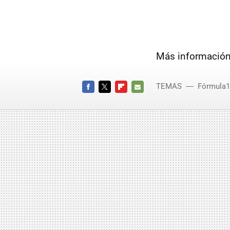
Más información
TEMAS
Fórmula1
FACEBOOK
TWITTER
FLIPBOARD
E-
MAIL