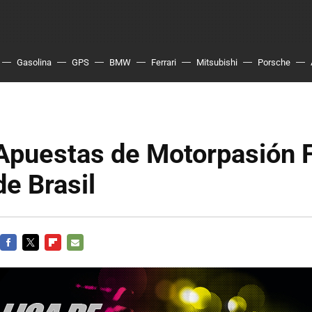
Gasolina
GPS
BMW
Ferrari
Mitsubishi
Porsche
Apuestas de Motorpasión 
e Brasil
FACEBOOK
TWITTER
FLIPBOARD
E-
MAIL