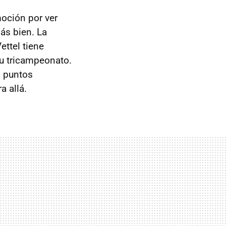
oción por ver
más bien. La
ettel tiene
su tricampeonato.
s puntos
a allá.