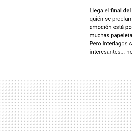
Llega el
final de
quién se procla
emoción está por 
muchas papeletas
Pero Interlagos 
interesantes... n