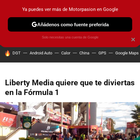
Ya puedes ver más de Motorpasion en Google
PRUEBAS
COCHES ELÉCTRICOS
OBSERVATORIO
F1
Añádenos como fuente preferida
Solo necesitas una cuenta de Google
×
HOY SE HABLA DE
DGT
Android Auto
Calor
China
GPS
Google Maps
Liberty Media quiere que te diviertas
en la Fórmula 1