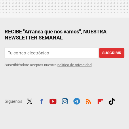
RECIBE "Arranca que nos vamos", NUESTRA
NEWSLETTER SEMANAL
SUSCRIBIR
Suscribiéndote aceptas nuestra
política de privacidad
Síguenos
Twit
Fac
Yout
Inst
Tele
RSS
Flip
Tikt
ter
ebo
ube
agra
gra
boar
ok
ok
m
m
d