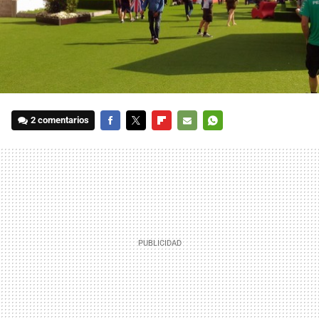
2 comentarios
FACEBOOK
TWITTER
FLIPBOARD
E-
WHATSAPP
MAIL