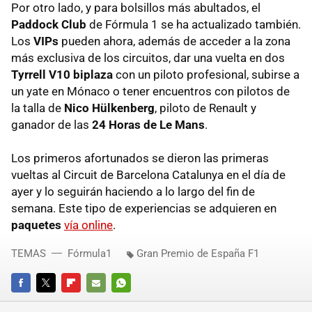
Por otro lado, y para bolsillos más abultados, el
Paddock Club
de Fórmula 1 se ha actualizado también.
Los
VIPs
pueden ahora, además de acceder a la zona
más exclusiva de los circuitos, dar una vuelta en dos
Tyrrell V10 biplaza
con un piloto profesional, subirse a
un yate en Mónaco o tener encuentros con pilotos de
la talla de
Nico Hülkenberg
, piloto de Renault y
ganador de las
24 Horas de Le Mans
.
Los primeros afortunados se dieron las primeras
vueltas al Circuit de Barcelona Catalunya en el día de
ayer y lo seguirán haciendo a lo largo del fin de
semana. Este tipo de experiencias se adquieren en
paquetes
vía online
.
TEMAS
Fórmula1
Gran Premio de España F1
FACEBOOK
TWITTER
FLIPBOARD
E-
WHATSAPP