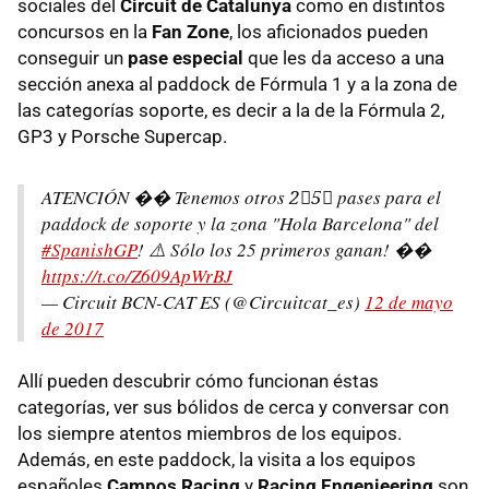
sociales del
Circuit de Catalunya
como en distintos
concursos en la
Fan Zone
, los aficionados pueden
conseguir un
pase especial
que les da acceso a una
sección anexa al paddock de Fórmula 1 y a la zona de
las categorías soporte, es decir a la de la Fórmula 2,
GP3 y Porsche Supercap.
ATENCIÓN �� Tenemos otros 2⃣5⃣ pases para el
paddock de soporte y la zona "Hola Barcelona" del
#SpanishGP
! ⚠️ Sólo los 25 primeros ganan! ��
https://t.co/Z609ApWrBJ
— Circuit BCN-CAT ES (@Circuitcat_es)
12 de mayo
de 2017
Allí pueden descubrir cómo funcionan éstas
categorías, ver sus bólidos de cerca y conversar con
los siempre atentos miembros de los equipos.
Además, en este paddock, la visita a los equipos
españoles
Campos Racing
y
Racing Engenieering
son