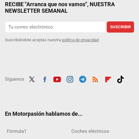
RECIBE "Arranca que nos vamos", NUESTRA
NEWSLETTER SEMANAL
SUSCRIBIR
Suscribiéndote aceptas nuestra
política de privacidad
Síguenos
Twit
Fac
Yout
Inst
Tele
RSS
Flip
Tikt
ter
ebo
ube
agra
gra
boar
ok
ok
m
m
d
En Motorpasión hablamos de...
Fórmula1
Coches eléctricos