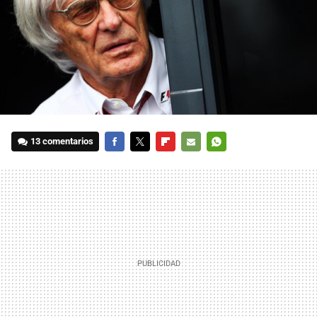
13 comentarios
FACEBOOK
TWITTER
FLIPBOARD
E-
WHATSAPP
MAIL