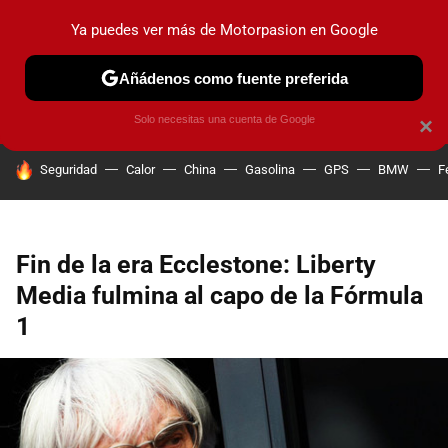
Ya puedes ver más de Motorpasion en Google
PRUEBAS
COCHES ELÉCTRICOS
OBSERVATORIO
F1
Añádenos como fuente preferida
Solo necesitas una cuenta de Google
×
HOY SE HABLA DE
Seguridad
Calor
China
Gasolina
GPS
BMW
F
Fin de la era Ecclestone: Liberty
Media fulmina al capo de la Fórmula
1