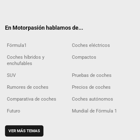
Twit
Fac
Yout
Inst
Tele
RSS
Flip
Tikt
ter
ebo
ube
agra
gra
boar
ok
ok
m
m
d
En Motorpasión hablamos de...
Fórmula1
Coches eléctricos
Coches híbridos y
Compactos
enchufables
SUV
Pruebas de coches
Rumores de coches
Precios de coches
Comparativa de coches
Coches autónomos
Futuro
Mundial de Fórmula 1
VER MÁS TEMAS