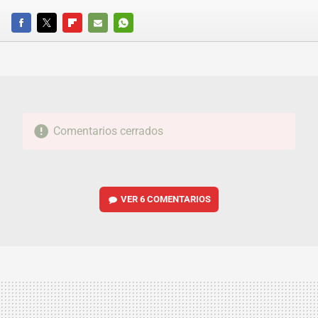
FACEBOOK
TWITTER
FLIPBOARD
E-
WHATSAPP
MAIL
Comentarios cerrados
VER
6 COMENTARIOS