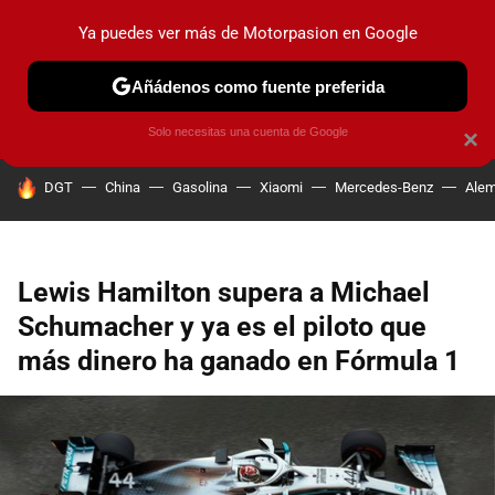
Ya puedes ver más de Motorpasion en Google
PRUEBAS
COCHES ELÉCTRICOS
OBSERVATORIO
F1
Añádenos como fuente preferida
Solo necesitas una cuenta de Google
×
HOY SE HABLA DE
DGT
China
Gasolina
Xiaomi
Mercedes-Benz
Alem
Lewis Hamilton supera a Michael
Schumacher y ya es el piloto que
más dinero ha ganado en Fórmula 1