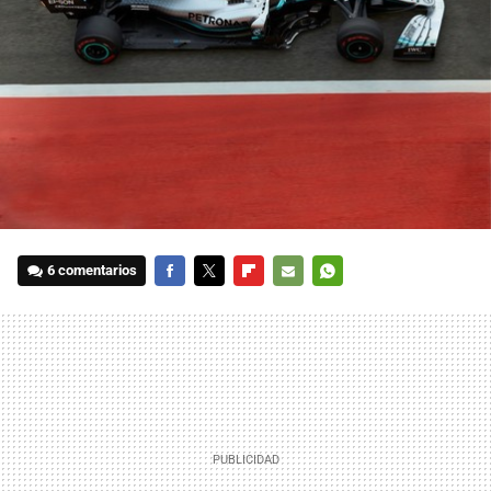
6 comentarios
FACEBOOK
TWITTER
FLIPBOARD
E-
WHATSAPP
MAIL