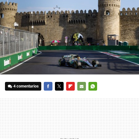
4 comentarios
FACEBOOK
TWITTER
FLIPBOARD
E-
WHATSAPP
MAIL