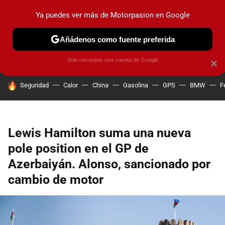
Ya puedes ver más de Motorpasion en Google
PRUEBAS
COCHES ELÉCTRICOS
OBSERVATORIO
F1
Añádenos como fuente preferida
Solo necesitas una cuenta de Google
×
HOY SE HABLA DE
Seguridad
Calor
China
Gasolina
GPS
BMW
F
Lewis Hamilton suma una nueva
pole position en el GP de
Azerbaiyán. Alonso, sancionado por
cambio de motor