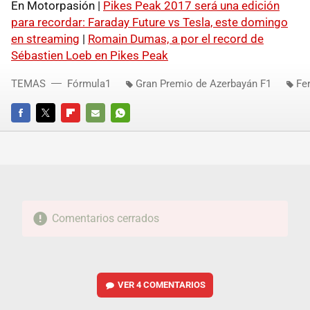
En Motorpasión |
Pikes Peak 2017 será una edición
para recordar: Faraday Future vs Tesla, este domingo
en streaming
|
Romain Dumas, a por el record de
Sébastien Loeb en Pikes Peak
TEMAS
Fórmula1
Gran Premio de Azerbayán F1
Fe
FACEBOOK
TWITTER
FLIPBOARD
E-
WHATSAPP
MAIL
Comentarios cerrados
VER
4 COMENTARIOS