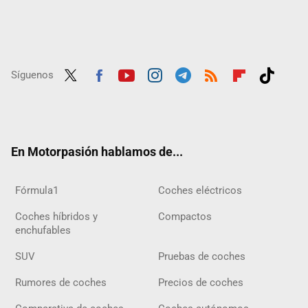
Síguenos
Twit
Fac
Yout
Inst
Tele
RSS
Flip
Tikt
ter
ebo
ube
agra
gra
boar
ok
ok
m
m
d
En Motorpasión hablamos de...
Fórmula1
Coches eléctricos
Coches híbridos y
Compactos
enchufables
SUV
Pruebas de coches
Rumores de coches
Precios de coches