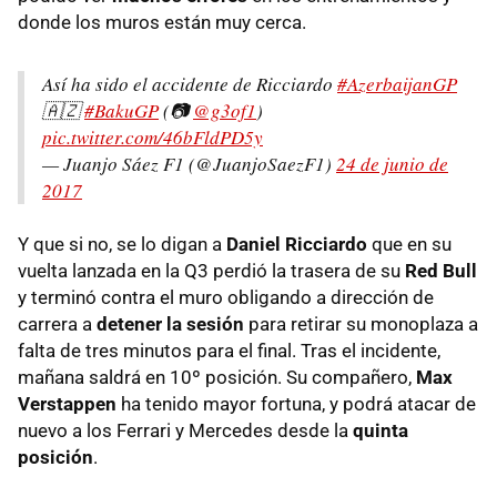
donde los muros están muy cerca.
Así ha sido el accidente de Ricciardo
#AzerbaijanGP
🇦🇿
#BakuGP
(📷
@g3of1
)
pic.twitter.com/46bFldPD5y
— Juanjo Sáez F1 (@JuanjoSaezF1)
24 de junio de
2017
Y que si no, se lo digan a
Daniel Ricciardo
que en su
vuelta lanzada en la Q3 perdió la trasera de su
Red Bull
y terminó contra el muro obligando a dirección de
carrera a
detener la sesión
para retirar su monoplaza a
falta de tres minutos para el final. Tras el incidente,
mañana saldrá en 10º posición. Su compañero,
Max
Verstappen
ha tenido mayor fortuna, y podrá atacar de
nuevo a los Ferrari y Mercedes desde la
quinta
posición
.