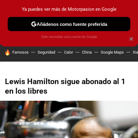
Ya puedes ver más de Motorpasion en Google
PRUEBAS
COCHES ELÉCTRICOS
OBSERVATORIO
F1
Añádenos como fuente preferida
Solo necesitas una cuenta de Google
×
HOY SE HABLA DE
Famosos
Seguridad
Calor
China
Google Maps
Xi
Lewis Hamilton sigue abonado al 1
en los libres