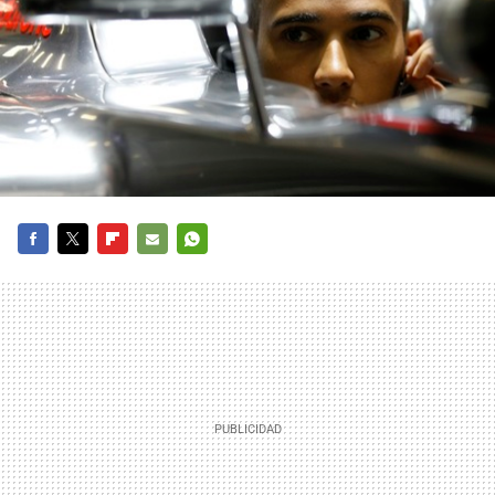
FACEBOOK
TWITTER
FLIPBOARD
E-
WHATSAPP
MAIL