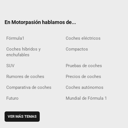
ter
ebo
ube
agra
gra
boar
ok
ok
m
m
d
En Motorpasión hablamos de...
Fórmula1
Coches eléctricos
Coches híbridos y
Compactos
enchufables
SUV
Pruebas de coches
Rumores de coches
Precios de coches
Comparativa de coches
Coches autónomos
Futuro
Mundial de Fórmula 1
VER MÁS TEMAS