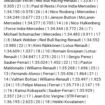
Sebastian Vettel | Red Bull Racing-Renault | 1:33.877 |
0.305 | 21 | | 3 | Paul di Resta | Force India-Mercedes |
1:34.150 | 0.578 | 26 | | 4 | Nico Rosberg | Mercedes |
1:34.249 | 0.677 | 23 | | 5 | Jenson Button | McLaren-
Mercedes | 1:34.277 | 0.705 | 14 | | 6 | Nico Hulkenberg
| Force India-Mercedes | 1:34.344 | 0.772 | 26 | | 7 |
Michael Schumacher | Mercedes | 1:34.483 | 0.911 | 17
| | 8 | Mark Webber | Red Bull Racing-Renault | 1:34.552
| 0.980 | 22 | | 9 | Kimi Räikkönen | Lotus-Renault |
1:34.609 | 1.037 | 18 | | 10 | Romain Grosjean | Lotus-
Renault | 1:34.847 | 1.275 | 20 | | 11 | Sergio Perez |
Sauber-Ferrari | 1:35.024 | 1.452 | 22 | | 12 | Pastor
Maldonado | Williams-Renault | 1:35.268 | 1.696 | 25 | |
13 |
Fernando Alonso
| Ferrari | 1:35.436 | 1.864 | 21 | |
14 | Valtteri Bottas | Williams-Renault | 1:35.497 | 1.925
| 24 | | 15 | Felipe Massa | Ferrari | 1:35.719 | 2.147 | 19
| | 16 | Kamui Kobayashi | Sauber-Ferrari | 1:35.929 |
2.357 | 24 | | 17 | Jean-Eric Vergne | STR-Ferrari |
1:36.195 | 2.623 | 20 | | 18 | Heikki Kovalainen |