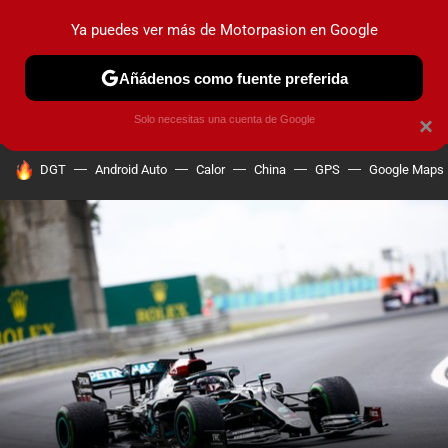
Ya puedes ver más de Motorpasion en Google
PRUEBAS
COCHES ELÉCTRICOS
OBSERVATORIO
F1
Añádenos como fuente preferida
Solo necesitas una cuenta de Google
×
HOY SE HABLA DE
DGT
Android Auto
Calor
China
GPS
Google Maps