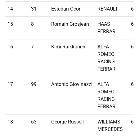
14
31
Esteban Ocon
RENAULT
69
15
8
Romain Grosjean
HAAS
69
FERRARI
16
7
Kimi Räikkönen
ALFA
69
ROMEO
RACING
FERRARI
17
99
Antonio Giovinazzi
ALFA
69
ROMEO
RACING
FERRARI
18
63
George Russell
WILLIAMS
69
MERCEDES