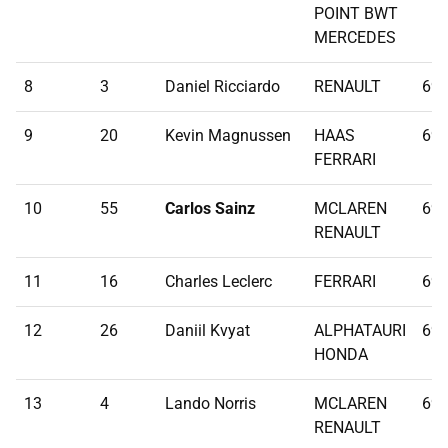
POINT BWT
MERCEDES
8
3
Daniel Ricciardo
RENAULT
69
9
20
Kevin Magnussen
HAAS
69
FERRARI
10
55
Carlos Sainz
MCLAREN
69
RENAULT
11
16
Charles Leclerc
FERRARI
69
12
26
Daniil Kvyat
ALPHATAURI
69
HONDA
13
4
Lando Norris
MCLAREN
69
RENAULT