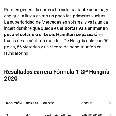
Pero en general la carrera ha sido bastante anodina, y
eso que la lluvia animó un poco las primeras vueltas.
La superioridad de Mercedes es abismal y ya la única
incertidumbre que queda es
si Bottas va a animar un
poco el cotarro o si Lewis Hamilton se paseará
en
busca de su séptimo mundial. De Hungría sale con 90
poles, 86 victorias y un récord de ocho triunfos en
Hungaroring.
Resultados carrera Fórmula 1 GP Hungría
2020
POSICIÓN
DORSAL
PILOTO
COCHE
VUE
1
44
Lewis Hamilton
MERCEDES
70