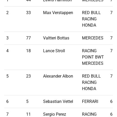
2
33
Max Verstappen
RED BULL
70
RACING
HONDA
3
77
Valtteri Bottas
MERCEDES
70
4
18
Lance Stroll
RACING
70
POINT BWT
MERCEDES
5
23
Alexander Albon
RED BULL
70
RACING
HONDA
6
5
Sebastian Vettel
FERRARI
69
7
11
Sergio Perez
RACING
69