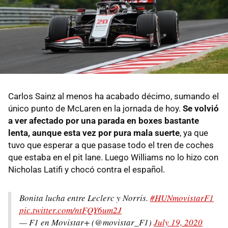
Carlos Sainz al menos ha acabado décimo, sumando el
único punto de McLaren en la jornada de hoy.
Se volvió
a ver afectado por una parada en boxes bastante
lenta, aunque esta vez por pura mala suerte
, ya que
tuvo que esperar a que pasase todo el tren de coches
que estaba en el pit lane. Luego Williams no lo hizo con
Nicholas Latifi y chocó contra el español.
Bonita lucha entre Leclerc y Norris.
#HUNmovistarF1
pic.twitter.com/ntFQY6um2J
— F1 en Movistar+ (@movistar_F1)
July 19, 2020