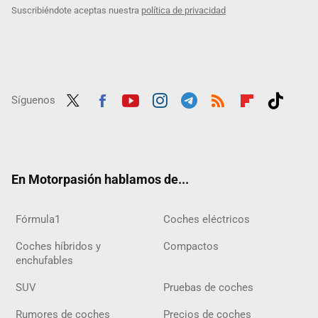
Suscribiéndote aceptas nuestra
política de privacidad
Síguenos
Twit
Fac
Yout
Inst
Tele
RSS
Flip
Tikt
ter
ebo
ube
agra
gra
boar
ok
ok
m
m
d
En Motorpasión hablamos de...
Fórmula1
Coches eléctricos
Coches híbridos y
Compactos
enchufables
SUV
Pruebas de coches
Rumores de coches
Precios de coches