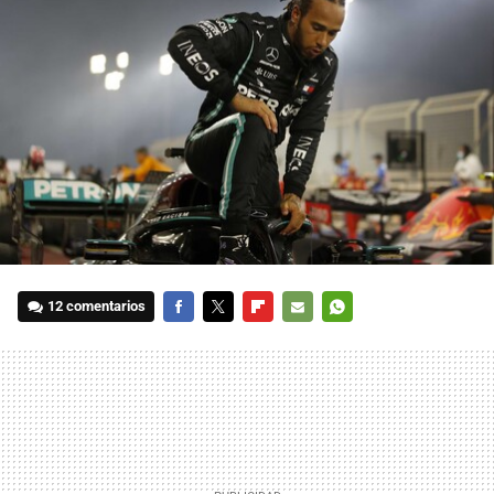
12 comentarios
FACEBOOK
TWITTER
FLIPBOARD
E-
WHATSAPP
MAIL