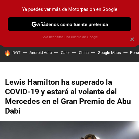
Ya puedes ver más de Motorpasion en Google
PRUEBAS
COCHES ELÉCTRICOS
OBSERVATORIO
F1
Añádenos como fuente preferida
Solo necesitas una cuenta de Google
×
HOY SE HABLA DE
DGT
Android Auto
Calor
China
Google Maps
Pors
Lewis Hamilton ha superado la
COVID-19 y estará al volante del
Mercedes en el Gran Premio de Abu
Dabi