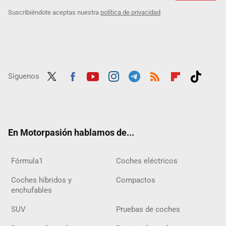
Suscribiéndote aceptas nuestra
política de privacidad
Síguenos
Twit
Fac
Yout
Inst
Tele
RSS
Flip
Tikt
ter
ebo
ube
agra
gra
boar
ok
ok
m
m
d
En Motorpasión hablamos de...
Fórmula1
Coches eléctricos
Coches híbridos y
Compactos
enchufables
SUV
Pruebas de coches